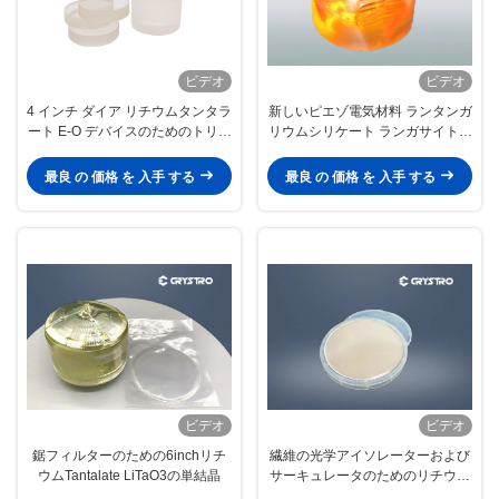
ビデオ
ビデオ
4 インチ ダイア リチウムタンタラ
新しいピエゾ電気材料 ランタンガ
ート E-O デバイスのためのトリゴ
リウムシリケート ランガサイト結
ナル LiTaO3 結晶ウエファー
晶
最良 の 価格 を 入手 する
最良 の 価格 を 入手 する
ビデオ
ビデオ
鋸フィルターのための6inchリチ
繊維の光学アイソレーターおよび
ウムTantalate LiTaO3の単結晶
サーキュレータのためのリチウム
ニオブ酸塩LiNbO3の単結晶