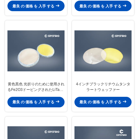
最良 の 価格 を 入手 する
最良 の 価格 を 入手 する
黄色黒色 光折りのために使用され
4インチブラックリチウムタンタ
るFe2O3ドーピングされたLiTaO3
ラートウェッファー
ウェーファー
最良 の 価格 を 入手 する
最良 の 価格 を 入手 する