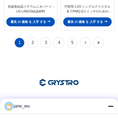
非線形結晶リチウムニオバート -
円筒型 LGS シングルクリスタル
LN LiNbO3結晶材料
名 CRMQ Qスイッチのための
BBOを入れ替える
最良 の 価格 を 入手 する
最良 の 価格 を 入手 する
1
2
3
4
5
ソーシャル メディア
jane_wu