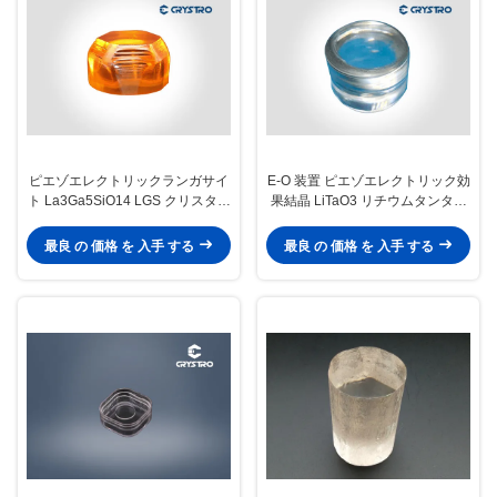
ピエゾエレクトリックランガサイ
E-O 装置 ピエゾエレクトリック効
ト La3Ga5SiO14 LGS クリスタル
果結晶 LiTaO3 リチウムタンタラ
カスタマイズされたQスイッチ材
ート結晶
料
最良 の 価格 を 入手 する
最良 の 価格 を 入手 する