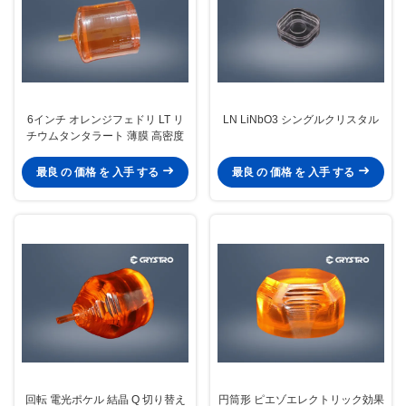
6インチ オレンジフェドリ LT リ
LN LiNbO3 シングルクリスタル
チウムタンタラート 薄膜 高密度
最良 の 価格 を 入手 する
最良 の 価格 を 入手 する
回転 電光ポケル 結晶 Q 切り替え
円筒形 ピエゾエレクトリック効果