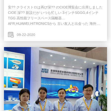
安?? クライストロは再び深?? のCIOE博覧会に出席しました
CIOE 深?? 新設だが いつも忙しい 3インチSGGG,4インチ
TGG 高性能フリースペース隔離器...
AFR,HUAWEI,HITRONICSから 古い友人と出会った 海外の
お客様も 懐かしいです 早くお会いしたいです ...
09-22-2020