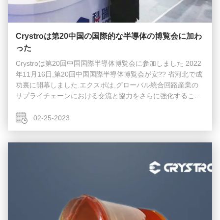
Crystroは第20中国の国際的な半導体の博覧会に加わ
った
Crystroは第20回中国国際半導体博覧会に参加しました 2022
年11月16日,第20回中国国際半導体博覧会が安?? 省河北で成
功裏に開幕しました.エクスポは,グローバル統合回路産業の
サプライチェーンにおける交流と協力をさらに強化すること
を目的としています.統合回路産業の最新の革新的な技術成果
を展示し,中国の統合回路産業,経済,社会の高品質な発展を促
02-25-2023
進します. 半導体産業の上流企業として,アンフイクライスト
ロ この展覧会では,先進的な結晶材料とその応用装置の研究,
開発,生産,加工および販売にコミットしています.クライスト
ロ マグネト光学結晶TGGとTSAGを含む様々な結晶材料で予
定通り展示...