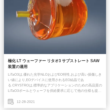
極化 LT ウェーファー リタオ3 サブストレート SAW
装置の適用
LiTaO3は,優れた光学NLOおよびEO特性,および高い損傷しき
い値により,EOデバイスに使用されるEO結晶であ
る.CRYSTROは,標準的なアプリケーションのための高品質の
LiTaO3ボールとウェーフを供給要求に応じて他の仕様も提供
できます クライストロは成功して育ちましたLiTaO3とFeは
99.99%以上の純度でLiTaO3 (リチウムタンタラート) をドー
12-28-2021
ピングした....