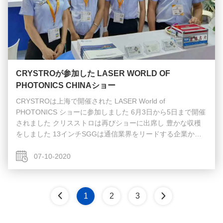
CRYSTROが参加した LASER WORLD OF
PHOTONICS CHINAショー
CRYSTROは上海で開催された LASER World of
PHOTONICS ショーに参加しました 6月3日から5日まで開催
されました クリスストロは再びショーに出席し 豊かな収穫
をしました 13インチSGGは通信業界をリードする企業から
幅広い注目を集めました 2私たちのLaALO3素材はマイクロ
通信領域で適用できます. 34インチのTGGは 高い評価を得ま
07-10-2020
した 4照明産業の鍵となる材料となる. 9月9日に開催される
CIOE Shengzhengの次回のショーにご参加をお待ちしており
ます. ...
1
2
3