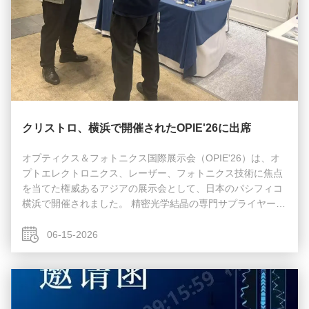
クリストロ、横浜で開催されたOPIE'26に出席
オプティクス＆フォトニクス国際展示会（OPIE'26）は、オ
プトエレクトロニクス、レーザー、フォトニクス技術に焦点
を当てた権威あるアジアの展示会として、日本のパシフィコ
横浜で開催されました。 精密光学結晶の専門サプライヤーと
して、Anhui Crystro Crystal Materials Co., Ltd.は以下を含む
スター製品のフルラインナップをショーにもたらしました。
06-15-2026
ファラデー回転子および自由空間カスタマイズされたファラ
デーアイソレータに広く使用されている高性能磁気光学
SGGG および TGG 結晶、産業用および科学レーザー システ
ム用の固体レーザー利得媒体 Nd:YAG および ...