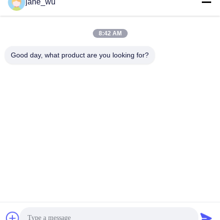
jane_wu
8:42 AM
迅速な連絡
Good day, what product are you looking for?
Tel
86-0551-63840886
電子メール
jane_wu@crystro.com
住所
176号、雲児路、雲海路工業団地、 包河区、合肥市、安徽
省
プライバシーポリシー規約
|
地図
中国の良質 磁気光学水晶 メーカー。Copyright© 2018-2026
ANHUI CRYSTRO CRYSTAL MATERIALS Co., Ltd. . 複製権所