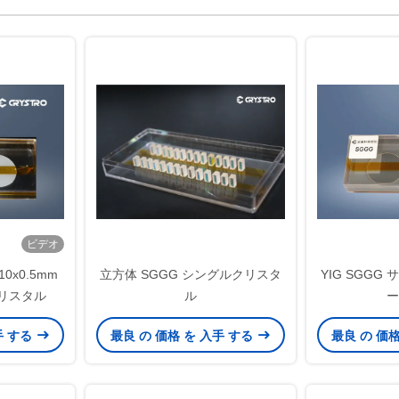
ビデオ
x10x0.5mm
立方体 SGGG シングルクリスタ
YIG SGGG
クリスタル
ル
ー
手 する
最良 の 価格 を 入手 する
最良 の 価