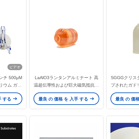
ビデオ
ンチ 500μM
LaAlO3ランタンアルミナート 高
SGGGクリスタル
ガリウム ガー
温超伝導性および巨大磁気抵抗性
プされたガド
板
薄膜のための単結晶基板
ーネット),
手 する
最良 の 価格 を 入手 する
最良 の 価
トの薄膜の上
されるプ