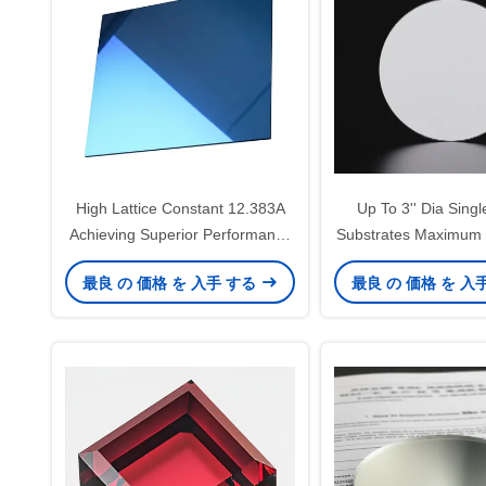
High Lattice Constant 12.383A
Up To 3'' Dia Singl
Achieving Superior Performance
Substrates Maximum 
with 0.5 Mm Thickness
Diameter Thicknes
最良 の 価格 を 入手 する
最良 の 価格 を 入