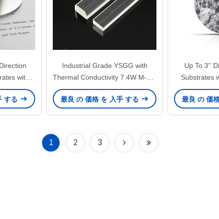
irection
Industrial Grade YSGG with
Up To 3'' D
rates with
Thermal Conductivity 7.4W M-1k-
Substrates w
 4 Inch
1 and Length Tolerance ±0.2mm
Garnet 0.
手 する
最良 の 価格 を 入手 する
最良 の 価
 Report
1
2
3