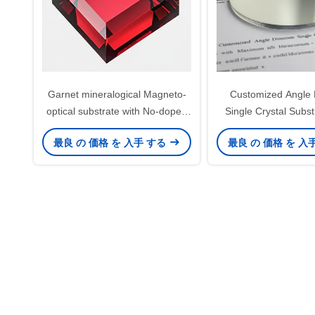
Garnet mineralogical Magneto-
Customized Angle D
optical substrate with No-doped
Single Crystal Subst
doping type
Maximum Size of
最良 の 価格 を 入手 する
最良 の 価格 を 入
Diameter and Test
Provided