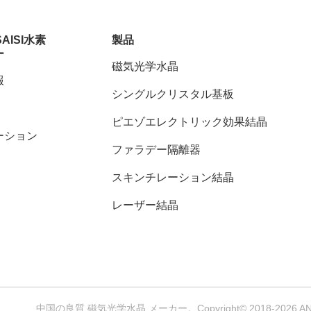
SAISI水素
製品
ー
磁気光学水晶
報
シングルクリスタル基板
ピエゾエレクトリック効果結晶
ーション
ファラデー隔離器
スキンチレーション結晶
レーザー結晶
中国の良質 磁気光学水晶 メーカー。Copyright© 2018-2026 ANHUI