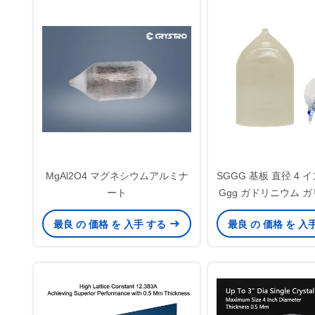
MgAl2O4 マグネシウムアルミナ
SGGG 基板 直径 4 イ
ート
Ggg ガドリニウム 
ネット基
最良 の 価格 を 入手 する
最良 の 価格 を 入