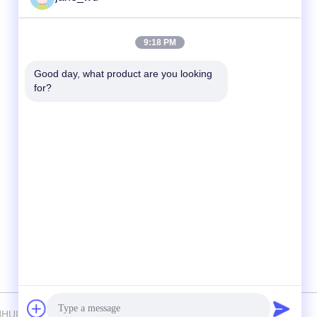
迅速な連絡
9:18 PM
Tel
Good day, what product are you looking 
for?
86-0551-63840886
電子メール
jane_wu@crystro.com
住所
176号、雲児路、雲海路工業団地、 包河区、
合肥市、安徽省
 CRYSTRO CRYSTAL MATERIALS Co., Ltd. . 複製権所有。