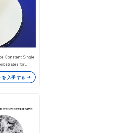
ce Constant Single
Substrates for
Applications Up To
格 を 入手 する
3'' Dia