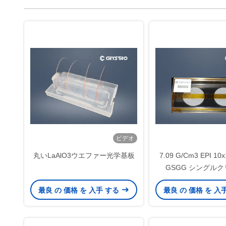
ビデオ
丸いLaAlO3ウエファー光学基板
7.09 G/Cm3 EPI 10
GSGG シングル
最良 の 価格 を 入手 する
最良 の 価格 を 入