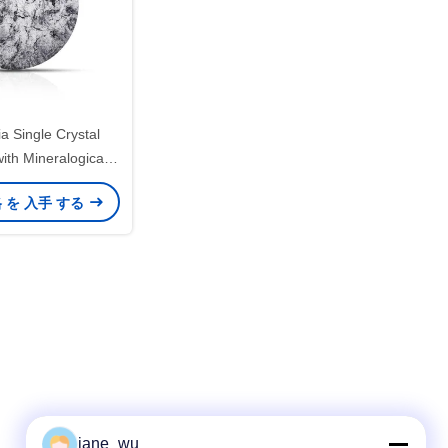
ia Single Crystal
ith Mineralogical
5 Mm Thickness
格 を 入手 する
jane_wu