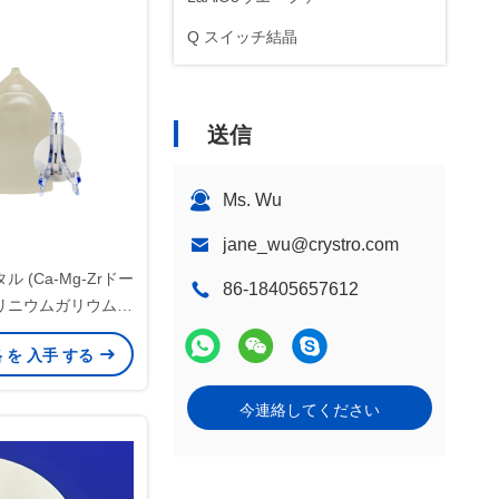
Q スイッチ結晶
送信
Ms. Wu
jane_wu@crystro.com
 (Ca-Mg-Zrドー
86-18405657612
リニウムガリウムガ
ビスムスの鉄ガーネッ
格 を 入手 する
軸生長に特別に使用
ロの基板材料
今連絡してください