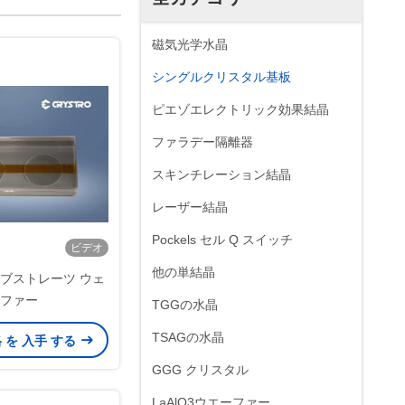
磁気光学水晶
シングルクリスタル基板
ピエゾエレクトリック効果結晶
ファラデー隔離器
スキンチレーション結晶
レーザー結晶
Pockels セル Q スイッチ
ビデオ
他の単結晶
 サブストレーツ ウェ
ファー
TGGの水晶
TSAGの水晶
格 を 入手 する
GGG クリスタル
LaAlO3ウエーファー