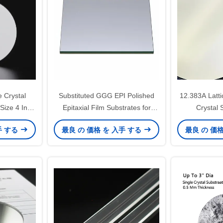
e Crystal
Substituted GGG EPI Polished
12.383A Latti
Size 4 Inch
Epitaxial Film Substrates for
Crystal 
s 0.5 Mm
Advanced Thin Film Applications
Cubic/Round 
手 する
最良 の 価格 を 入手 する
最良 の 価