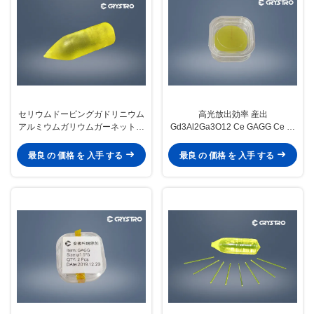
セリウムドーピングガドリニウム
高光放出効率 産出
アルミウムガリウムガーネットス
Gd3Al2Ga3O12 Ce GAGG Ce ス
チンチレーション結晶
チンチレーション結晶
最良 の 価格 を 入手 する
最良 の 価格 を 入手 する