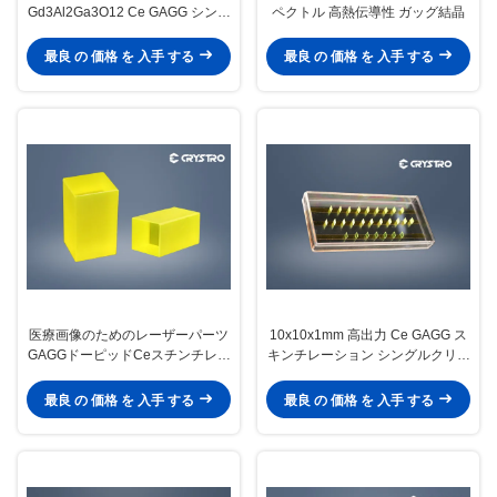
Gd3Al2Ga3O12 Ce GAGG シング
ペクトル 高熱伝導性 ガッグ結晶
ルクリスタル基板
最良 の 価格 を 入手 する
最良 の 価格 を 入手 する
医療画像のためのレーザーパーツ
10x10x1mm 高出力 Ce GAGG ス
GAGGドーピッドCeスチンチレー
キンチレーション シングルクリス
ション検出器
タル
最良 の 価格 を 入手 する
最良 の 価格 を 入手 する