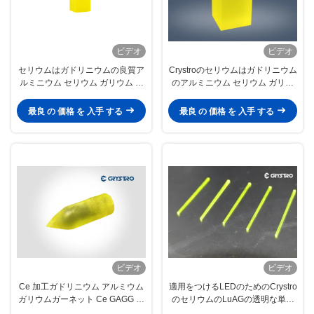
ビデオ
ビデオ
セリウムはガドリニウムの良質ア
Crystroのセリウムはガドリニウム
ルミニウム セリウム ガリウム ガ
のアルミニウム セリウム ガリウ
ーネットGAGG水晶を添加した
ム ガーネットGAGG単結晶を添加
した
最良 の 価格 を 入手 する
最良 の 価格 を 入手 する
ビデオ
ビデオ
Ce 加工ガドリニウム アルミウム
適用をつけるLEDのためのCrystro
ガリウムガーネット Ce GAGG シ
のセリウムのLuAGの透明な単結
ングルクリスタル
晶