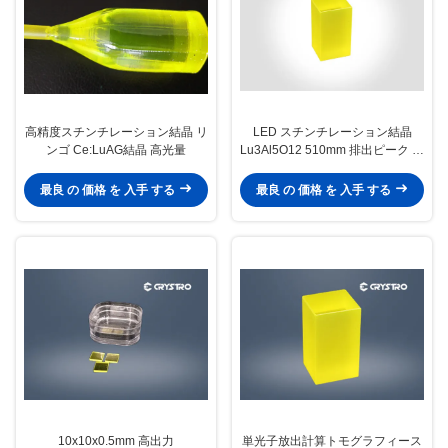
高精度スチンチレーション結晶 リ
LED スチンチレーション結晶
ンゴ Ce:LuAG結晶 高光量
Lu3Al5O12 510mm 排出ピーク 急
速崩壊時間
最良 の 価格 を 入手 する
最良 の 価格 を 入手 する
10x10x0.5mm 高出力
単光子放出計算トモグラフィース