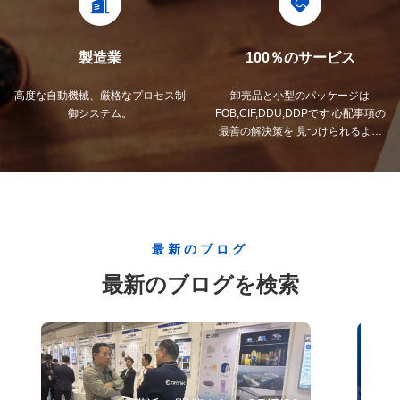
製造業
100％のサービス
高度な自動機械、厳格なプロセス制
卸売品と小型のパッケージは
御システム。
FOB,CIF,DDU,DDPです 心配事項の
最善の解決策を 見つけられるよう
にしましょう.
最新のブログ
最新のブログを検索