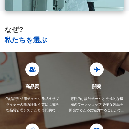
なぜ?
私たちを選ぶ
高品質
開発
信頼証券 信用チェック RoSH サプ
専門的な設計チームと 先進的な機
ライヤーの能力評価 企業には厳格
械のワークショップ 必要な製品を
な品質管理システムと 専門的なテ
開発するために協力することができ
ストラボがあります
ます.