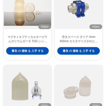
Video
Video
マグネトオプティカルタービウ
空きスペース ダイア 3mm
ムガリウムガーネ TGG シング
400nm カスタマイズされたフ
ルクリスタル
ァラデー隔離器
最良 の 価格 を 入手 する
最良 の 価格 を 入手 する
Video
Video