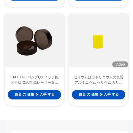
Video
Cr4+:YAG パシブQスイッチ飽
セリウムはガドリニウムの良質
和性吸収結晶,高レーザーダメ
アルミニウム セリウム ガリウ
ージスローゲル&安定した重複
ム ガーネットGAGG水晶を添
周波数操作
加した
最良 の 価格 を 入手 する
最良 の 価格 を 入手 する