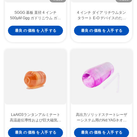
SGGG 基板 直径 4 インチ
4 インチ ダイア リチウムタン
500μM Ggg ガドリニウム ガリ
タラート E-O デバイスのため
ウム ガーネット基板
のトリゴナル LiTaO3 結晶ウエ
ファー
最良 の 価格 を 入手 する
最良 の 価格 を 入手 する
LaAlO3ランタンアルミナート
高出力ソリッドステートレーザ
高温超伝導性および巨大磁気抵
ーシステム用のNd:YAGネオジ
抗性薄膜のための単結晶基板
ムドープYAGレーザー結晶
最良 の 価格 を 入手 する
最良 の 価格 を 入手 する