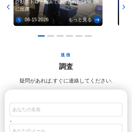
クリストロ、横浜で開催されたOPIE'26
フォト


に出席
06-15 2026
もっと見る
03
送信
調査
疑問があれば,すぐに連絡してください.