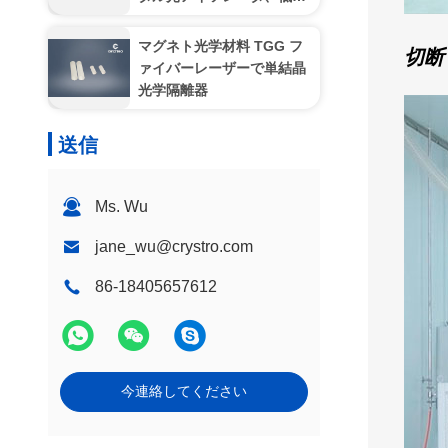
入損失、高安定性シングル/
マルチステージアイソレー
マグネト光学材料 TGG フ
切断
タ
ァイバーレーザーで単結晶
光学隔離器
送信
Ms. Wu
jane_wu@crystro.com
86-18405657612
今連絡してください