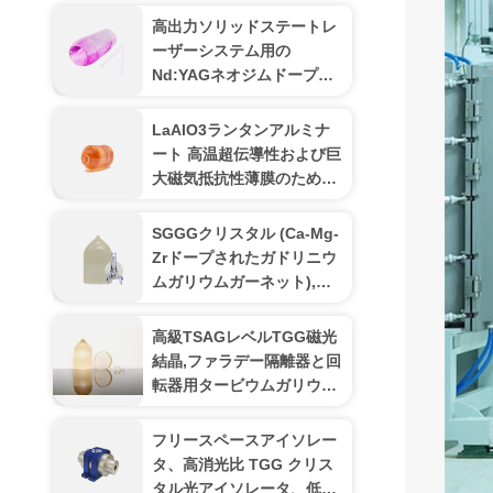
高出力ソリッドステートレ
ーザーシステム用の
Nd:YAGネオジムドープ
YAGレーザー結晶
LaAlO3ランタンアルミナ
ート 高温超伝導性および巨
大磁気抵抗性薄膜のための
単結晶基板
SGGGクリスタル (Ca-Mg-
Zrドープされたガドリニウ
ムガリウムガーネット),ビ
スムスの鉄ガーネットの薄
膜の上軸生長に特別に使用
高級TSAGレベルTGG磁光
されるプロの基板材料
結晶,ファラデー隔離器と回
転器用タービウムガリウム
ガーネット,400~1100nm伝
送
フリースペースアイソレー
タ、高消光比 TGG クリス
タル光アイソレータ、低挿