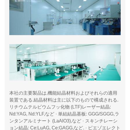
本社の主要製品は,機能結晶材料およびそれらの適用
装置である.結晶材料は主に以下のもので構成される.
リチウムテルビウムフッ化物 (LTF)レーザー結晶:
Nd:YAG, Nd:YLF,など · 単結結晶基板: GGG/SGGG,ラ
ンタンアルミナート (LaAlO3),など · スキンチレーシ
ョン結晶: Ce:LuAG, Ce:GAGG,など. · ピエゾエレクト