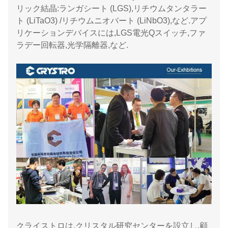
リック結晶:ランガシート (LGS),リチウムタンタラー
ト (LiTaO3) /リチウムニオバート (LiNbO3),など.アプ
リケーションデバイスには,LGS電光Qスイッチ,ファ
ラデー回転器,光学隔離器,など.
クライストロは,クリスタル研究センターを設立し,顧