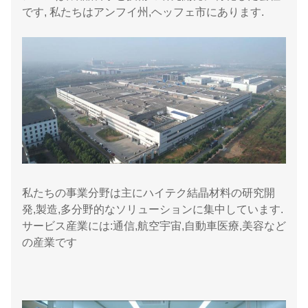
です, 私たちはアンフイ州,ヘッフェ市にあります.
私たちの事業分野は主にハイテク結晶材料の研究開
発,製造,多分野的なソリューションに集中しています.
サービス産業には:通信,航空宇宙,自動車医療,美容など
の産業です