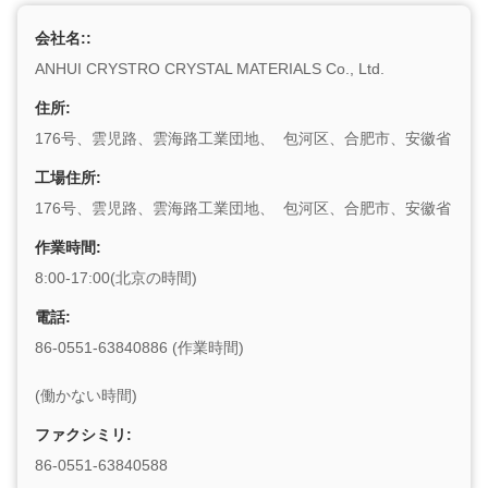
会社名::
ANHUI CRYSTRO CRYSTAL MATERIALS Co., Ltd.
住所:
176号、雲児路、雲海路工業団地、 包河区、合肥市、安徽省
工場住所:
176号、雲児路、雲海路工業団地、 包河区、合肥市、安徽省
作業時間:
8:00-17:00(北京の時間)
電話:
86-0551-63840886 (作業時間)
(働かない時間)
ファクシミリ:
86-0551-63840588