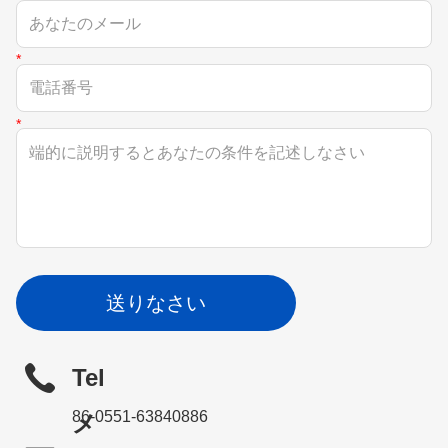
送りなさい
Tel
86-0551-63840886
メ