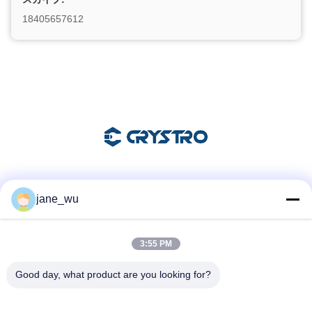
18405657612
ソーシャル メディア
jane_wu
3:55 PM
迅速な連絡
Good day, what product are you looking for?
Tel
86-0551-63840886