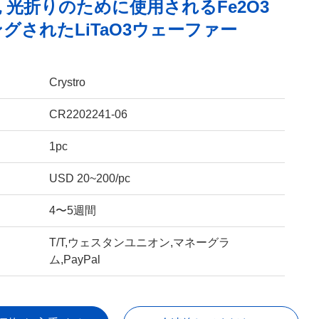
 光折りのために使用されるFe2O3
グされたLiTaO3ウェーファー
Crystro
CR2202241-06
1pc
USD 20~200/pc
4〜5週間
T/T,ウェスタンユニオン,マネーグラ
ム,PayPal