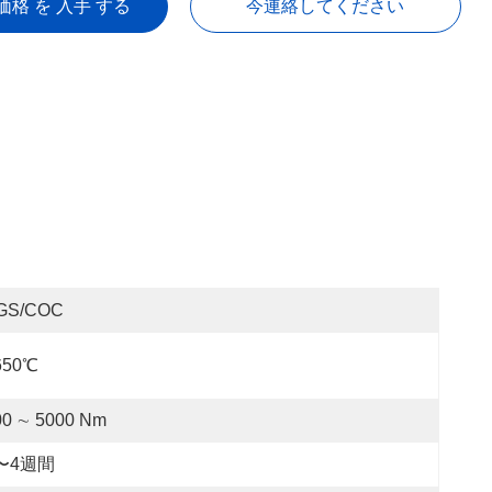
価格 を 入手 する
今連絡してください
GS/COC
650℃
00 ∼ 5000 Nm
〜4週間