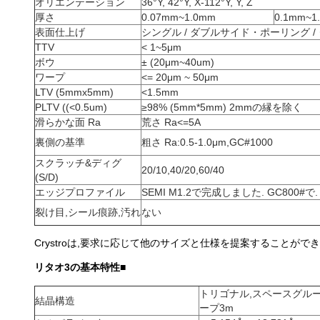
オリエンテーション
36°Y, 42°Y, X-112°Y, Y, Z
厚さ
0.07mm~1.0mm
0.1mm~1
表面仕上げ
シングル / ダブルサイド・ポーリング 
TTV
< 1~5μm
ボウ
± (20μm~40um)
ワープ
<= 20μm ~ 50μm
LTV (5mmx5mm)
<1.5mm
PLTV ((<0.5um)
≥98% (5mm*5mm) 2mmの縁を除く
滑らかな面 Ra
荒さ Ra<=5A
裏側の基準
粗さ Ra:0.5-1.0μm,GC#1000
スクラッチ&ディグ
20/10,40/20,60/40
(S/D)
エッジプロファイル
SEMI M1.2で完成しました. GC800#で.
裂け目,シール痕跡,汚れ
ない
Crystroは,要求に応じて他のサイズと仕様を提案することができ
リタオ3の基本特性
■
トリゴナル,スペースグルー
結晶構造
ープ3m