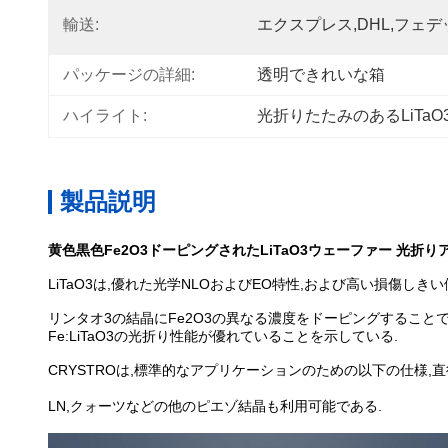
輸送:
エクスプレス,DHL,フェ
パッケージの詳細:
透明できれいな箱
ハイライト:
光折りたたみのあるLiTa
製品説明
黄色黒色Fe2O3ドーピングされたLiTaO3ウェーファー 光折
LiTaO3は,優れた光学NLOおよびEO特性,および高い損傷しき
リンタオ3の結晶にFe2O3の異なる濃度をドーピングすることで
Fe:LiTaO3の光折り性能が優れていることを示している.
CRYSTROは,標準的なアプリケーションのための以下の仕様,直
LN,クォーツなどの他のピエゾ結晶も利用可能である.