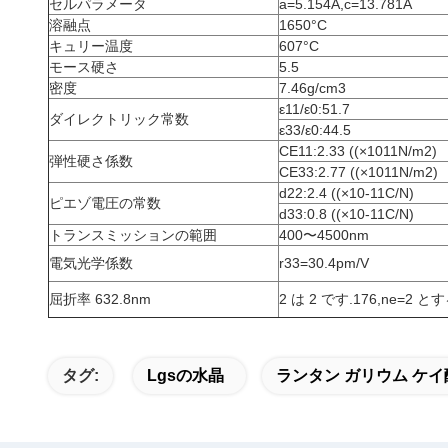
セルパラメータ
a=5.154Å,c=13.781Å
溶融点
1650
°C
キュリー温度
607
°C
モース硬さ
5.5
密度
7.46g/cm3
ε11/ε0:51.7
ダイレクトリック常数
ε33/ε0:44.5
CE11:2.33 ((×1011N/m2)
弾性硬さ係数
CE33:2.77 ((×1011N/m2)
d22:2.4 ((×10-11C/N)
ピエゾ電圧の常数
d33:0.8 ((×10-11C/N)
トランスミッションの範囲
400〜4500nm
電気光学係数
r33=30.4pm/V
屈折率 632.8nm
2 は 2 です.176,ne=2 とす
タグ:
Lgsの水晶
ランタン ガリウム ケイ