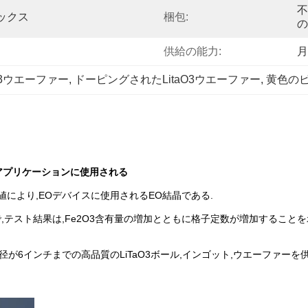
不
デックス
梱包:
の
供給の能力:
月
O3ウエーファー
, 
ドーピングされたLitaO3ウエーファー
, 
黄色の
りアプリケーションに使用される
い値により,EOデバイスに使用されるEO結晶である.
,テスト結果は,Fe2O3含有量の増加とともに格子定数が増加することを示
径が6インチまでの高品質のLiTaO3ボール,インゴット,ウエーファー