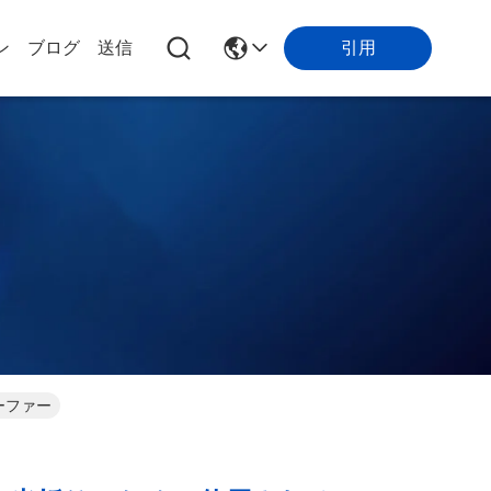
引用
ン
ブログ
送信
ーファー