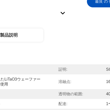
最良 の 
製品説明
証明:
S
LiTaO3ウェーファー 
溶融点:
1
に使用
透明物の範囲:
4
5
配達:
1