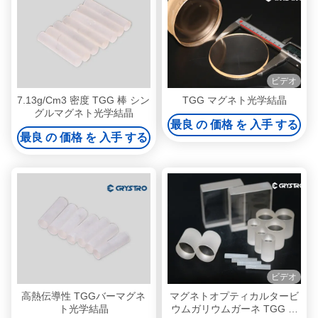
ビデオ
7.13g/Cm3 密度 TGG 棒 シン
TGG マグネト光学結晶
グルマグネト光学結晶
最良 の 価格 を 入手 する
最良 の 価格 を 入手 する
ビデオ
高熱伝導性 TGGバーマグネ
マグネトオプティカルタービ
ト光学結晶
ウムガリウムガーネ TGG シ