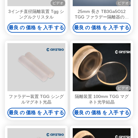
ビデオ
ビデオ
3インチ直径隔離装置 Tgg シ
25mm 長さ TB3Ga5O12
ングルクリスタル
TGG ファラデー隔離器のた
めのシングルクリスタル
最良 の 価格 を 入手 する
最良 の 価格 を 入手 する
ビデオ
ファラデー装置 TGG シング
隔離装置 100mm TGG マグ
ルマグネト光晶
ネト光学結晶
最良 の 価格 を 入手 する
最良 の 価格 を 入手 する