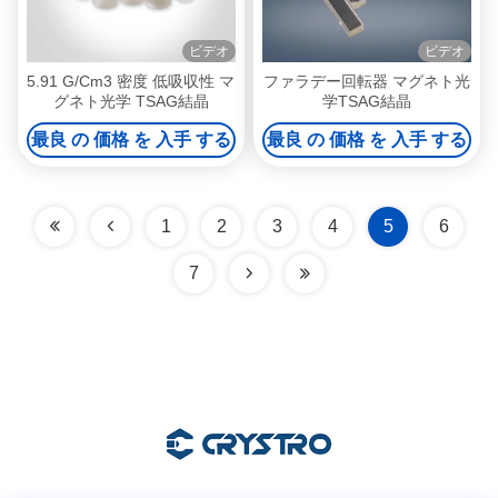
ビデオ
ビデオ
5.91 G/Cm3 密度 低吸収性 マ
ファラデー回転器 マグネト光
グネト光学 TSAG結晶
学TSAG結晶
最良 の 価格 を 入手 する
最良 の 価格 を 入手 する
1
2
3
4
5
6
7