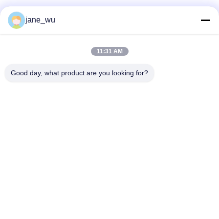
ソーシャル メディア
jane_wu
11:31 AM
迅速な連絡
Good day, what product are you looking for?
Tel
86-0551-63840886
電子メール
jane_wu@crystro.com
住所
176号、雲児路、雲海路工業団地、 包河区、合肥市、安徽
省
プライバシーポリシー規約
|
地図
中国の良質 磁気光学水晶 メーカー。Copyright© 2018-2025