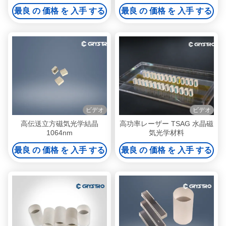
ングルクリスタル
最良 の 価格 を 入手 する
最良 の 価格 を 入手 する
ビデオ
ビデオ
高伝送立方磁気光学結晶
高功率レーザー TSAG 水晶磁
1064nm
気光学材料
最良 の 価格 を 入手 する
最良 の 価格 を 入手 する