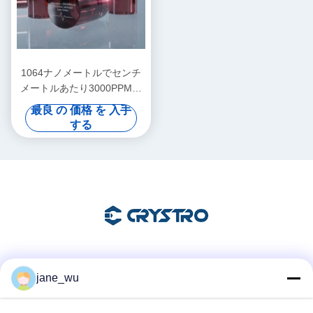
1064ナノメートルでセンチ
メートルあたり3000PPM未
満の吸収 モース硬度8点0の
最良 の 価格 を 入手
マグネト光学結晶 ラザーシ
する
ステムに最適
ソーシャル メディア
jane_wu