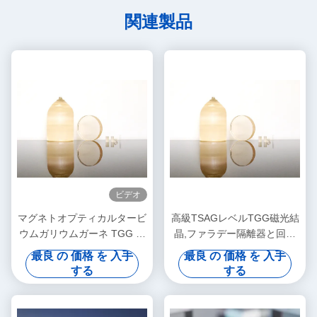
関連製品
ビデオ
マグネトオプティカルタービ
高級TSAGレベルTGG磁光結
ウムガリウムガーネ TGG シ
晶,ファラデー隔離器と回転
ングルクリスタル
器用タービウムガリウムガー
最良 の 価格 を 入手
最良 の 価格 を 入手
ネット,400~1100nm伝送
する
する