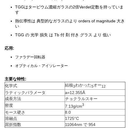
TGGはタービウム濃縮ガラスの2倍Verdet定数を持っていま
す
熱伝導性は 典型的なガラスのより orders of magnitude 大き
い
TGG の 光学 損失 は Tb 付 剤 付き グラス より 低い
応用:
ファラデー回転器
オプティカル・アイソレーター
主要な特性:
結核
わかった
オー
化学式
3
5
12
ラティックパラメータ
a=12.355Å
成長方法
チョクラルスキー
3
密度
7.13g/cm
モース硬さ
8.0
溶融点
1725°C
屈折指数
11064nm で 954