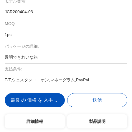
モデル番号:
JCR200404-03
MOQ:
1pc
パッケージの詳細:
透明できれいな箱
支払条件:
T/T,ウェスタンユニオン,マネーグラム,PayPal
最良 の 価格 を 入手 する
送信
詳細情報
製品説明