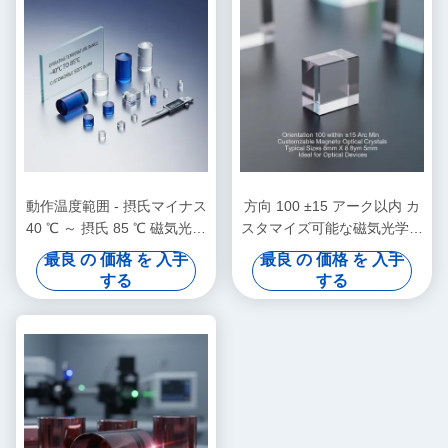
動作温度範囲 - 摂氏マイナス
方向 100 ±15 アーク以内 カ
40 ℃ ～ 摂氏 85 ℃ 磁気光学
スタマイズ可能な磁気光学結
結晶 精密機器向けにカスタ
晶 一般的なサイズ 8mm X
最良 の 価格 を 入手
最良 の 価格 を 入手
マイズ可能な標準サイズ
8mm X 5mm 光学デバイスに
する
する
(mm スケール)
最適