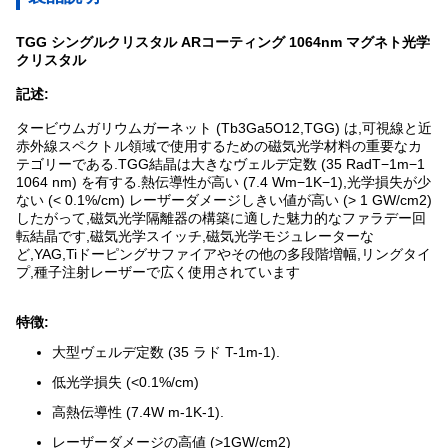
TGG シングルクリスタル ARコーティング 1064nm マグネト光学
クリスタル
記述:
タービウムガリウムガーネット (Tb3Ga5O12,TGG) は,可視線と近
赤外線スペクトル領域で使用するための磁気光学材料の重要なカ
テゴリーである.TGG結晶は大きなヴェルデ定数 (35 RadT−1m−1
1064 nm) を有する.熱伝導性が高い (7.4 Wm−1K−1),光学損失が少
ない (< 0.1%/cm) レーザーダメージしきい値が高い (> 1 GW/cm2)
したがって,磁気光学隔離器の構築に適した魅力的なファラデー回
転結晶です,磁気光学スイッチ,磁気光学モジュレーターな
ど,YAG,Tiドーピングサファイアやその他の多段階増幅,リングタイ
プ,種子注射レーザーで広く使用されています
特徴:
大型ヴェルデ定数 (35 ラド T-1m-1).
低光学損失 (<0.1%/cm)
高熱伝導性 (7.4W m-1K-1).
レーザーダメージの高値 (>1GW/cm2)