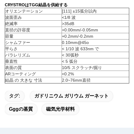
CRYSTROはTGG結晶を供給する
オリエンテーション
[111] ±15弧分以内
波面歪み
<1/8 波
絶滅率
>35dB
直径の許容度
+0.00mm/-0.05mm
容量
+0.2mm/-0.2mm
シャムファー
0.10mm@45o
平らさ
< 1/10 波 633nm で
パラレリズム
< 30弧秒
垂直性
< 5 弧分
表面の質
10/5 スクラッチ/掘り
ARコーティング
<0.2%
結晶 の 大きな 寸法
2.0~76mm直径
タグ:
ガドリニウム ガリウム ガーネット
Gggの基質
磁気光学材料