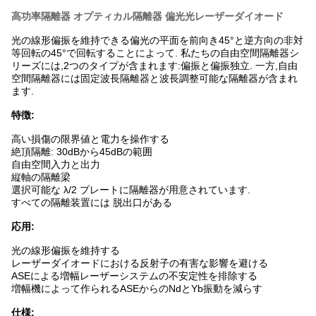
高功率隔離器 オプティカル隔離器 偏光光レーザーダイオード
光の線形偏振を維持できる偏光の平面を前向き45°と逆方向の非対
等回転の45°で回転することによって. 私たちの自由空間隔離器シ
リーズには,2つのタイプが含まれます:偏振と偏振独立. 一方,自由
空間隔離器には固定波長隔離器と波長調整可能な隔離器が含まれ
ます.
特徴:
高い損傷の限界値と電力を操作する
絶頂隔離: 30dBから45dBの範囲
自由空間入力と出力
縦軸の隔離梁
選択可能な λ/2 プレートに隔離器が用意されています.
すべての隔離装置には 脱出口がある
応用:
光の線形偏振を維持する
レーザーダイオードにおける反射子の有害な影響を避ける
ASEによる増幅レーザーシステムの不安定性を排除する
増幅機によって作られるASEからのNdとYb振動を減らす
仕様: