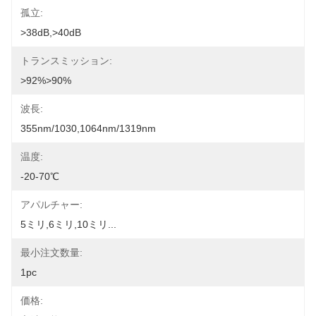
孤立:
>38dB,>40dB
トランスミッション:
>92%>90%
波長:
355nm/1030,1064nm/1319nm
温度:
-20-70℃
アパルチャー:
5ミリ,6ミリ,10ミリ...
最小注文数量:
1pc
価格: