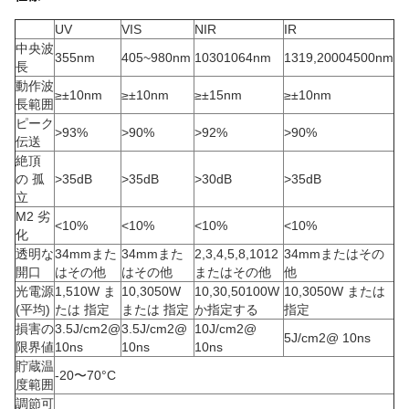
UV
VIS
NIR
IR
中央波
355nm
405~980nm
10301064nm
1319,20004500nm
長
動作波
≥±10nm
≥±10nm
≥±15nm
≥±10nm
長範囲
ピーク
>93%
>90%
>92%
>90%
伝送
絶頂
の 孤
>35dB
>35dB
>30dB
>35dB
立
M2 劣
<10%
<10%
<10%
<10%
化
透明な
34mmまた
34mmまた
2,3,4,5,8,1012
34mmまたはその
開口
はその他
はその他
またはその他
他
光電源
1,510W ま
10,3050W
10,30,50100W
10,3050W または
(平均)
たは 指定
または 指定
か指定する
指定
損害の
3.5J/cm2@
3.5J/cm2@
10J/cm2@
5J/cm2@ 10ns
限界値
10ns
10ns
10ns
貯蔵温
-20〜70°C
度範囲
調節可