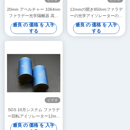
20mm アペルチャー 1064nm
12mmの開き850nmファラデ
ファラデー光学隔離器 高電
ーの光学アイソレーターの高
力
い発電
最良 の 価格 を 入手
最良 の 価格 を 入手
する
する
ビデオ
SGS 10月システム ファラデ
ー回転アイソレーター12mm
の開き
最良 の 価格 を 入手