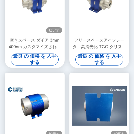
ビデオ
空きスペース ダイア 3mm
フリースペースアイソレー
400nm カスタマイズされた
タ、高消光比 TGG クリスタ
ファラデー隔離器
ル光アイソレータ、低挿入損
最良 の 価格 を 入手
最良 の 価格 を 入手
失、高安定性シングル/マル
する
する
チステージアイソレータ
ビデオ
ビデオ