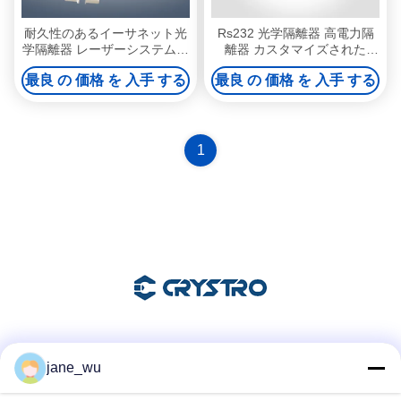
耐久性のあるイーサネット光
Rs232 光学隔離器 高電力隔
学隔離器 レーザーシステムの
離器 カスタマイズされた
ための光ファイバー隔離器
1064nm偏光依存
最良 の 価格 を 入手 する
最良 の 価格 を 入手 する
1
ソーシャル メディア
jane_wu