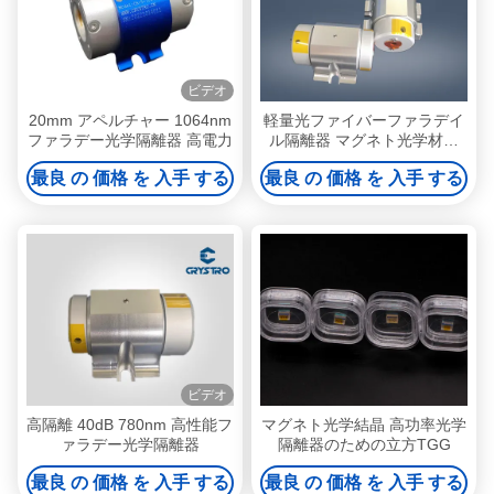
ビデオ
20mm アペルチャー 1064nm
軽量光ファイバーファラデイ
ファラデー光学隔離器 高電力
ル隔離器 マグネト光学材料
SGS認証
最良 の 価格 を 入手 する
最良 の 価格 を 入手 する
ビデオ
高隔離 40dB 780nm 高性能フ
マグネト光学結晶 高功率光学
ァラデー光学隔離器
隔離器のための立方TGG
最良 の 価格 を 入手 する
最良 の 価格 を 入手 する