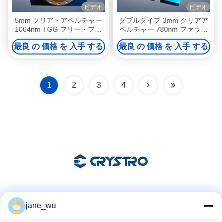
ビデオ
ビデオ
5mm クリア・アペルチャー
ダブルタイプ 3mm クリアア
1064nm TGG フリー・ファ
ペルチャー 780nm ファラデ
ラデー・アイソレーター ダブ
ー自由空間光学隔離器
最良 の 価格 を 入手 する
最良 の 価格 を 入手 する
ルエスケープ・ウィンドウ
1
2
3
4
ソーシャル メディア
jane_wu