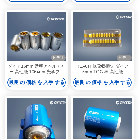
ビデオ
ビデオ
ダイア15mm 透明アペルチャ
REACH 低吸収損失 ダイア
ー 高性能 1064nm 光学ファ
5mm TGG 棒 高性能
ラデー隔離器
最良 の 価格 を 入手 する
最良 の 価格 を 入手 する