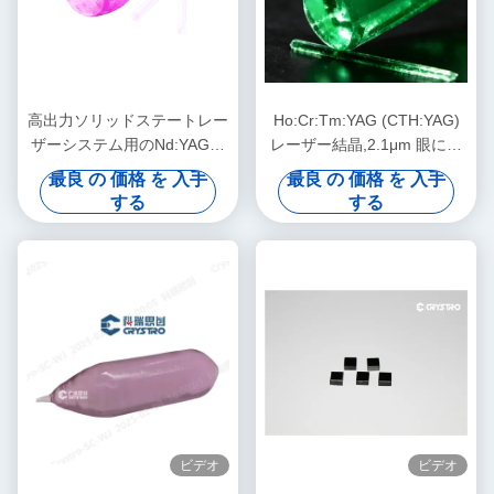
高出力ソリッドステートレー
Ho:Cr:Tm:YAG (CTH:YAG)
ザーシステム用のNd:YAGネ
レーザー結晶,2.1μm 眼に安
オジムドープYAGレーザー結
全で高効率のフラッシュ/ダ
最良 の 価格 を 入手
最良 の 価格 を 入手
晶
イオードポンプ
する
する
ビデオ
ビデオ