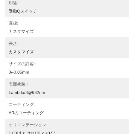
用途::
受動Qスイッチ
直径:
カスタマイズ
長さ:
カスタマイズ
サイズの許容::
0/-0.05mm
表面塗装::
Lambda/8@632nm
コーティング:
ARのコーティング
オリエンテーション:
[100]または[110] < ±0.5°