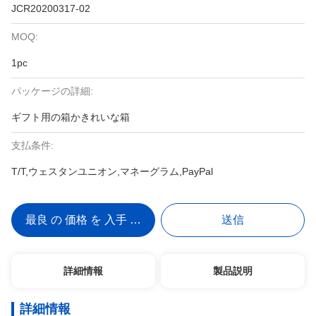
JCR20200317-02
MOQ:
1pc
パッケージの詳細:
ギフト用の箱かきれいな箱
支払条件:
T/T,ウェスタンユニオン,マネーグラム,PayPal
最良 の 価格 を 入手 する
送信
詳細情報
製品説明
詳細情報