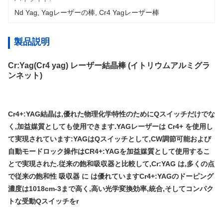
Nd Yag
, 
Yagレーザーの棒
, 
Cr4 Yagレーザー棒
製品説明
Cr:Yag(Cr4 yag) レーザー結晶棒 (イトリウムアルミグラ
ンネット)
Cr4+:YAG結晶は,優れた物理化学特性のためにQスイッチだけでな
く,加益媒質としても使用できます.YAGレーザーは Cr4+ を使用し
て実現されています:YAGはQスイッチとして,CW調節可能および
自動モードロック操作はCR4+:YAGを加益媒質として使用するこ
とで実現された.従来の飽和吸収器と比較して,Cr:YAG は,多くの点
で従来の飽和性 吸収器 に は優れていますCr4+:YAGのドーピング
濃度は1018cm-3まで高く,
高い光学変換効率,統合,そしてコンパク
トな受動Qスイッチを
r