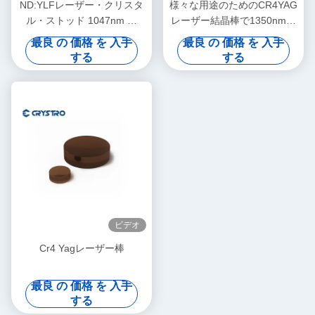
ND:YLFレーザー・クリスタ
様々な用途のためのCR4YAG
ル・ストッド 1047nm と
レーザー結晶棒で1350nmか
1053nm で使用
ら1600nmの幅広い放出波長
最良 の 価格 を 入手
最良 の 価格 を 入手
範囲
する
する
ビデオ
Cr4 Yagレーザー棒
最良 の 価格 を 入手
する