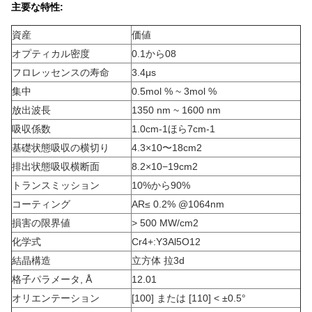
主要な特性:
資産
価値
オプティカル密度
0.1から08
フロレッセンスの寿命
3.4μs
集中
0.5mol % ~ 3mol %
放出波長
1350 nm ~ 1600 nm
吸収係数
1.0cm-1
ほら
7cm-1
基礎状態吸収の横切り
4.3×10〜18cm2
排出状態吸収横断面
8.2×10−19cm2
トランスミッション
10%から90%
コーティング
AR≤ 0.2% @1064nm
損害の限界値
> 500 MW/cm2
化学式
Cr4+:Y3Al5O12
結晶構造
立方体 拉3d
格子パラメータ, Å
12.01
オリエンテーション
[100] または [110] < ±0.5°