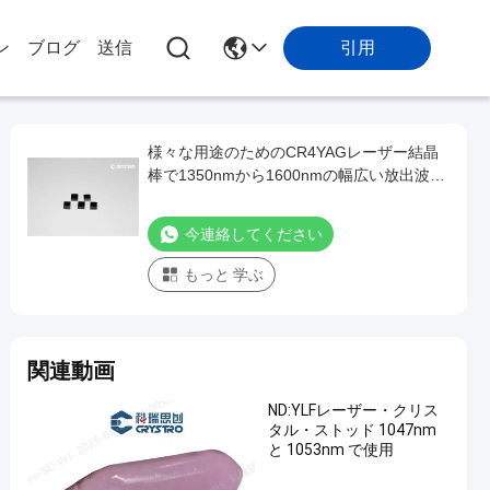
引用
ン
ブログ
送信
様々な用途のためのCR4YAGレーザー結晶
棒で1350nmから1600nmの幅広い放出波長
範囲
今連絡してください
もっと 学ぶ
関連動画
ND:YLFレーザー・クリス
タル・ストッド 1047nm
と 1053nm で使用