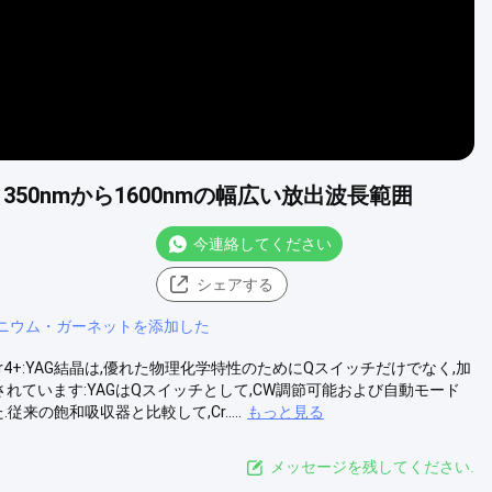
350nmから1600nmの幅広い放出波長範囲
今連絡してください
シェアする
ニウム・ガーネットを添加した
ト) Cr4+:YAG結晶は,優れた物理化学特性のためにQスイッチだけでなく,加
現されています:YAGはQスイッチとして,CW調節可能および自動モード
来の飽和吸収器と比較して,Cr.....
もっと見る
メッセージを残してください.