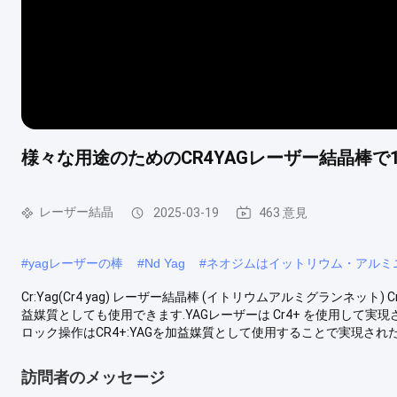
様々な用途のためのCR4YAGレーザー結晶棒で1
レーザー結晶
2025-03-19
463 意見
#
yagレーザーの棒
#
Nd Yag
#
ネオジムはイットリウム・アルミ
Cr:Yag(Cr4 yag) レーザー結晶棒 (イトリウムアルミグランネッ
益媒質としても使用できます.YAGレーザーは Cr4+ を使用して実
ロック操作はCR4+:YAGを加益媒質として使用することで実現された.従
訪問者のメッセージ