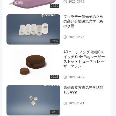
レーザー結晶
2025-03-19
04:32
ファラデー偏光子のため
の高い分離磁気光学TGG
の水晶
磁気光学水晶
2023-02-25
02:07
ARコーティング 消極Qス
イッチ Cr4+ Yagレーザー
ストッド ビューティレー
ザーマシン
レーザー結晶
00:23
2021-04-02
高伝送立方磁気光学結晶
1064nm
磁気光学水晶
2022-01-11
00:15