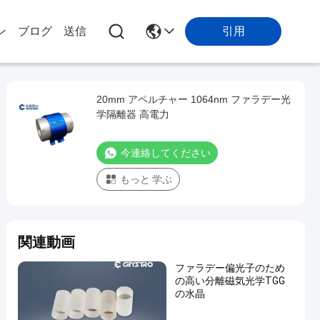
引用
ン
ブログ
送信
20mm アペルチャー 1064nm ファラデー光
学隔離器 高電力
今連絡してください
もっと 学ぶ
関連動画
ファラデー偏光子のため
の高い分離磁気光学TGG
の水晶