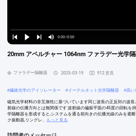
Loaded
:
0%
0:00
/
0:00
Play
Play
Play
Mute
Current
Duration
next
next
20mm アペルチャー 1064nm ファラデー光学
Time
ファラデー隔離器
2025-03-19
912 意見
#
繊維光学のアイソレーター
#
イーテルネット光学隔離器
#
高い
磁気光学材料の非互換性に基づいています同じ波長の正反対の波長
射線の伝播方向とは無関係です.波射線の偏振平面の45度の回転を
学隔離器を形成すると,システムを通る前向きの伝播光線のみを遮断し
ク振動器,リングレ...
もっと見る
訪問者のメッセージ