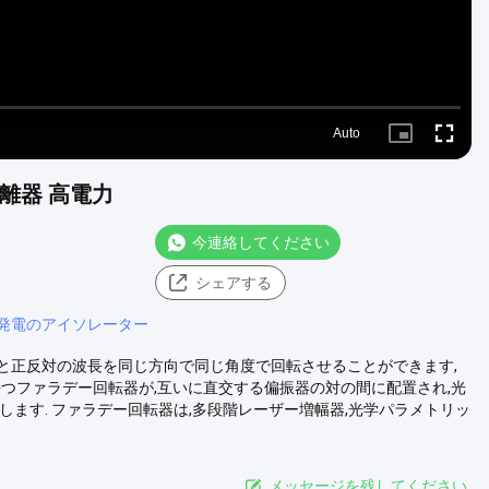
Auto
Picture-
Fullscre
in-
Picture
隔離器 高電力
今連絡してください
シェアする
発電のアイソレーター
と正反対の波長を同じ方向で同じ角度で回転させることができます,
持つファラデー回転器が,互いに直交する偏振器の対の間に配置され,光
ます. ファラデー回転器は,多段階レーザー増幅器,光学パラメトリッ
メッセージを残してください.