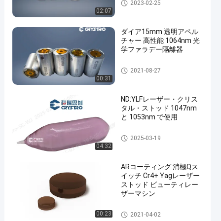
磁気光学水晶
2023-02-25
02:07
ダイア15mm 透明アペル
チャー 高性能 1064nm 光
学ファラデー隔離器
en
ファラデー隔離器
2021-08-27
00:31
ND:YLFレーザー・クリス
タル・ストッド 1047nm
と 1053nm で使用
レーザー結晶
2025-03-19
04:32
ARコーティング 消極Qス
イッチ Cr4+ Yagレーザー
ストッド ビューティレー
ザーマシン
レーザー結晶
00:23
2021-04-02