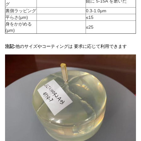
鏡に 5-15Å を磨いた
グ
裏側ラッピング
0.3-1.0μm
平らさ
(
μm
)
≤15
身をかがめる
≤25
(
μm
)
注記:
他のサイズやコーティングは 要求に応じて利用できます