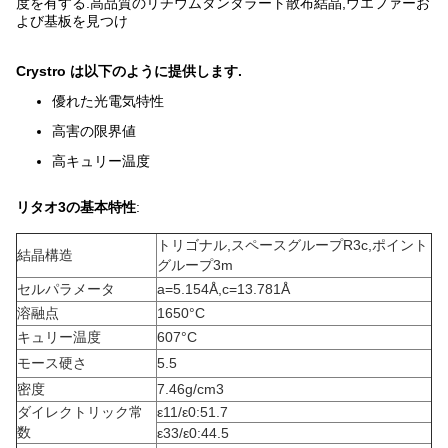
度を有する.高品質のリチウムタンタラート散布結晶,ウエファーお
よび基板を見つけ
Crystro は以下のように提供します.
優れた光電気特性
高害の限界値
高キュリー温度
リタオ3の基本特性
:
トリゴナル,スペースグループR3c,ポイント
結晶構造
グループ3m
セルパラメータ
a=5.154Å
,
c=13.781Å
溶融点
1650
°C
キュリー温度
607
°C
モース硬さ
5.5
密度
7.46g/cm
3
ダイレクトリック常
ε
11
/ε
0
:
51.7
数
ε
33
/ε
0
:
44.5