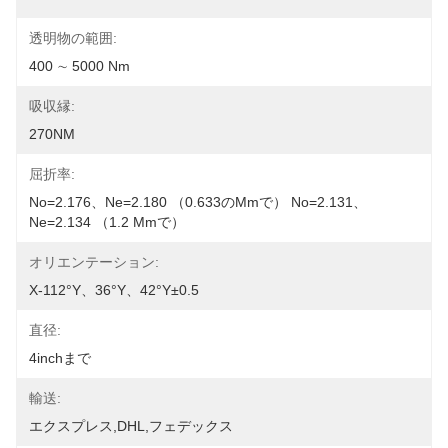
透明物の範囲:
400 ∼ 5000 Nm
吸収縁:
270NM
屈折率:
No=2.176、ne=2.180 （0.633のµmで） No=2.131、
Ne=2.134 （1.2 Μmで）
オリエンテーション:
X-112°Y、36°Y、42°Y±0.5
直径:
4inchまで
輸送:
エクスプレス,DHL,フェデックス