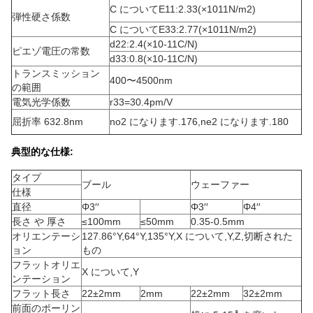
C について
E11
:
2.33
(
×10
11
N/m
2
)
弾性硬さ係数
C について
E33
:
2.77
(
×10
11
N/m
2
)
d
22
:
2.4
(
×10
-11
C/N
)
ピエゾ電圧の常数
d
33
:
0.8
(
×10
-11
C/N
)
トランスミッション
400〜4500nm
の範囲
電気光学係数
r
33
=30.4pm/V
屈折率 632.8nm
n
o
2 になります.176
,
n
e
2 になります.180
典型的な仕様:
タイプ
ブール
ウェーファー
仕様
直径
Φ3′′
Φ3′′
Φ4′′
長さ や 厚さ
≤100mm
≤50mm
0.35-0.5mm
オリエンテーシ
127.86°Y
,
64°Y
,
135°Y
,
X について
,
Y
,
Z
,
切断された
ョン
もの
フラットオリエ
X について
,
Y
ンテーション
フラット長さ
22±2mm
2mm
22±2mm
32±2mm
前面のポーリン