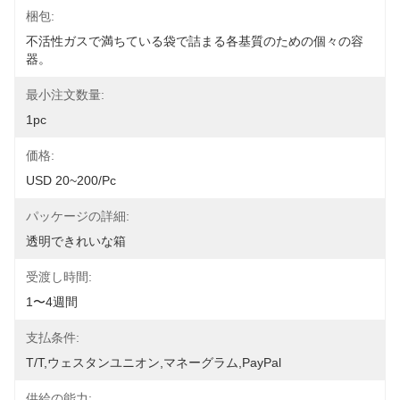
梱包:
不活性ガスで満ちている袋で詰まる各基質のための個々の容
器。
最小注文数量:
1pc
価格:
USD 20~200/pc
パッケージの詳細:
透明できれいな箱
受渡し時間:
1〜4週間
支払条件:
T/T,ウェスタンユニオン,マネーグラム,PayPal
供給の能力: