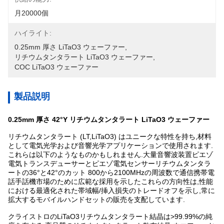
月20000個
ハイライト:
0.25mm 厚さ LiTaO3 ウェーファー
, 
リチウムタンタラート LiTaO3 ウェーファー
, 
COC LiTaO3 ウェーファー
製品説明
0.25mm 厚さ 42°Y リチウムタンタラート LiTaO3 ウェーファー
リチウムタンタラート (LT,LiTaO3) はユニークな特性を持ち,材料
として電気光学および音響光学アプリケーションで使用されます.
これらは以下のようなものかもしれません.大量音響波装置ピエゾ
電気トランスデューサーとピエゾ電気センサーリチウムタンタラ
ートの36°と42°のカット 800から2100MHzの周波数で通信携帯電
話手話機市場のために広範な採用を示したこれらの方向性は,性能
における最適化された帯域幅/挿入損失のトレードオフを示し,常に
拡大するモバイルハンドセットの販売を支配しています.
クライストロの
LiTaO3リチウムタンタラート結晶は>99.99%の純