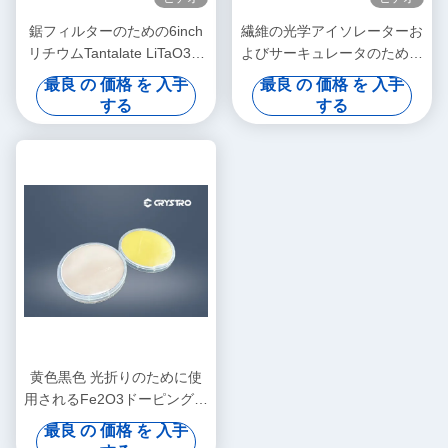
鋸フィルターのための6inch
繊維の光学アイソレーターお
リチウムTantalate LiTaO3の
よびサーキュレータのための
単結晶
リチウム ニオブ酸塩LiNbO3
最良 の 価格 を 入手
最良 の 価格 を 入手
の単結晶
する
する
黄色黒色 光折りのために使
用されるFe2O3ドーピングさ
れたLiTaO3ウェーファー
最良 の 価格 を 入手