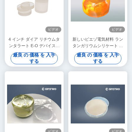
ビデオ
ビデオ
4 インチ ダイア リチウムタ
新しいピエゾ電気材料 ラン
ンタラート E-O デバイスの
タンガリウムシリケート ラ
ためのトリゴナル LiTaO3 結
ンガサイト結晶
最良 の 価格 を 入手
最良 の 価格 を 入手
晶ウエファー
する
する
ビデオ
ビデオ