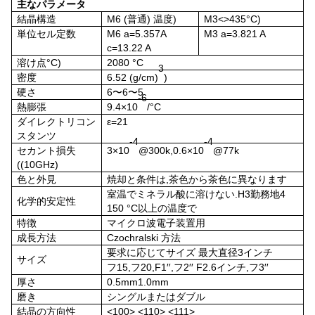
主なパラメータ
結晶構造
M6 (普通)
温度)
M3<>435°C
)
単位セル定数
M6 a=5.357A
M3 a=3.821 A
c=13.22 A
溶け点
°C
)
2080
°C
3
密度
6.52 (g/cm)
)
硬さ
6〜6〜5
-6
熱膨張
9.4×10
/°C
ダイレクトリコン
ε=21
スタンツ
-4
-4
セカント損失
3×10
@300k,0.6×10
@77k
((10GHz)
色と外見
焼却と条件は,茶色から茶色に異なります
室温でミネラル酸に溶けない.
H
3
勤務地
4
化学的安定性
150 °C以上の温度で
特徴
マイクロ波電子装置用
成長方法
Czochralski 方法
要求に応じてサイズ 最大直径3インチ
サイズ
フ15
,
フ20
,
F1′′
,
フ2′′
F2.6インチ
,
フ
3
′′
厚さ
0.5mm1.0mm
磨き
シングルまたはダブル
結晶の方向性
<100> <110> <111>