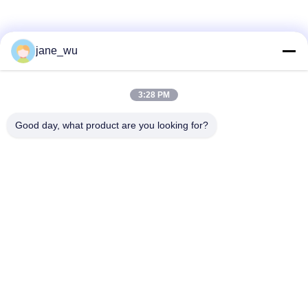
ソーシャル メディア
jane_wu
3:28 PM
迅速な連絡
Good day, what product are you looking for?
Tel
86-0551-63840886
電子メール
jane_wu@crystro.com
住所
176号、雲児路、雲海路工業団地、 包河区、合肥市、安徽
省
プライバシーポリシー規約
|
地図