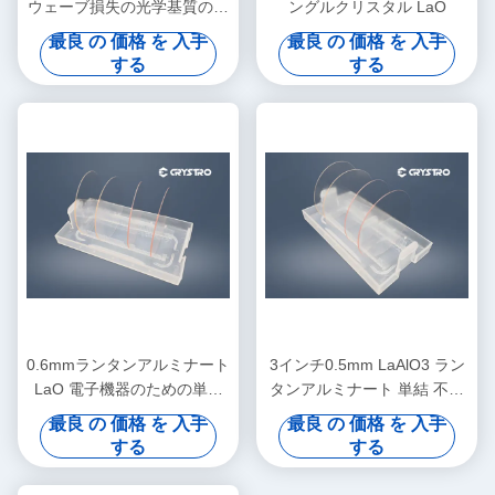
ウェーブ損失の光学基質のラ
ングルクリスタル LaO
ンタンのアルミン酸塩
最良 の 価格 を 入手
最良 の 価格 を 入手
Laalo3の ターゲット
する
する
0.6mmランタンアルミナート
3インチ0.5mm LaAlO3 ラン
LaO 電子機器のための単結
タンアルミナート 単結 不溶
晶ウエファー
性
最良 の 価格 を 入手
最良 の 価格 を 入手
する
する