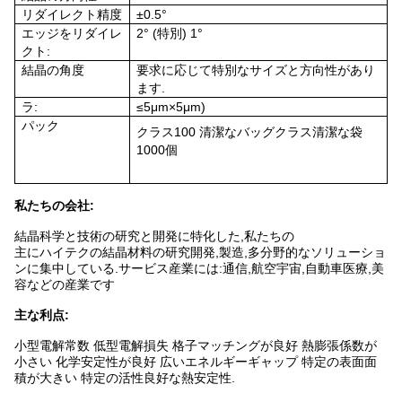
リダイレクト精度
±0.5°
エッジをリダイレ
2° (特別) 1°
クト:
結晶の角度
要求に応じて特別なサイズと方向性があり
ます.
ラ:
≤5μm×5μm)
パック
クラス
100
清潔なバッグ
クラス
清潔な袋
1000個
私たちの会社:
結晶科学と技術の研究と開発に特化した,私たちの
主にハイテクの結晶材料の研究開発,製造,多分野的なソリューショ
ンに集中している.サービス産業には:通信,航空宇宙,自動車医療,美
容などの産業です
主な利点:
小型電解常数 低型電解損失 格子マッチングが良好 熱膨張係数が
小さい 化学安定性が良好 広いエネルギーギャップ 特定の表面面
積が大きい 特定の活性良好な熱安定性.