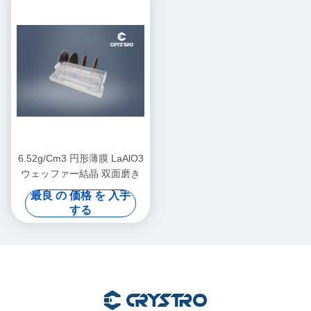
6.52g/Cm3 円形薄膜 LaAlO3
ウェッファー結晶 双面磨き
最良 の 価格 を 入手
する