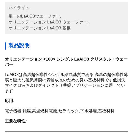
ハイライト:
単一のLaAlO3ウエーファー
, 
オリエンテーション LaAlO3 ウェーファー
, 
オリエンテーション LaAlO3 基板
製品説明
オリエンテーション <100> シングル LaAlO3 クリスタル・ウェー
バー
LaAlO3は高温超伝導性シングル結晶基質である.高温の超伝導性薄
膜と巨大な磁気薄膜の表軸成長のための良い基板材料です低損失
マイクロ波およびダイレクトリ共鳴アプリケーションに適してい
ます.
応用:
電子機器,触媒,高温燃料電池,セラミック,下水処理,基板材料
主要な特性: