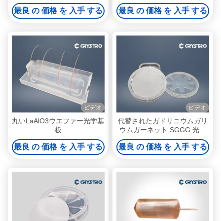
ウムガーネット)
最良 の 価格 を 入手 する
最良 の 価格 を 入手 する
ビデオ
ビデオ
丸いLaAlO3ウエファー光学基
代替されたガドリニウムガリ
板
ウムガーネット SGGG 光学
基板
最良 の 価格 を 入手 する
最良 の 価格 を 入手 する