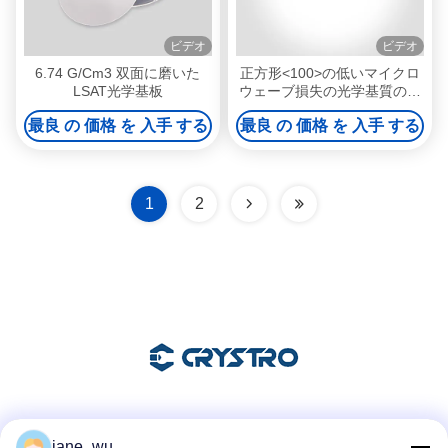
ビデオ
ビデオ
6.74 G/Cm3 双面に磨いた
正方形<100>の低いマイクロ
LSAT光学基板
ウェーブ損失の光学基質のラ
ンタンのアルミン酸塩
最良 の 価格 を 入手 する
最良 の 価格 を 入手 する
Laalo3の ターゲット
1
2
ソーシャル メディア
jane_wu