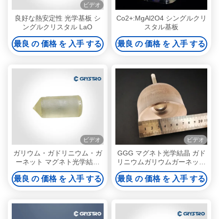
ビデオ
良好な熱安定性 光学基板 シ
Co2+:MgAl2O4 シングルクリ
ングルクリスタル LaO
スタル基板
最良 の 価格 を 入手 する
最良 の 価格 を 入手 する
ビデオ
ビデオ
ガリウム・ガドリニウム・ガ
GGG マグネト光学結晶 ガド
ーネット マグネト光学結晶
リニウムガリウムガーネット
Gd3Ga5O12 または GGG シ
単結結晶と基板
最良 の 価格 を 入手 する
最良 の 価格 を 入手 する
ングル結晶