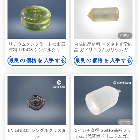
ビデオ
リチウムタンタラート検出器
合成結晶材料 マグネト光学結
材料 LiTaO3 シングルクリス
晶 ガドリニウムガリウムガー
タル ピロエレクトリック
ネット GGG
最良 の 価格 を 入手 する
最良 の 価格 を 入手 する
ビデオ
LN LiNbO3 シングルクリスタ
3インチ直径 SGGG基板フィ
ル
ルム (代替ガドリニウムガリ