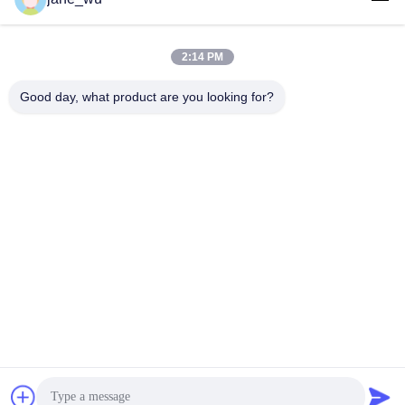
2:14 PM
迅速な連絡
Good day, what product are you looking for?
Tel
86-0551-63840886
電子メール
jane_wu@crystro.com
住所
176号、雲児路、雲海路工業団地、 包河区、合肥市、安徽
省
プライバシーポリシー規約
|
地図
中国の良質 磁気光学水晶 メーカー。Copyright© 2018-2026
ANHUI CRYSTRO CRYSTAL MATERIALS Co., Ltd. . 複製権所
有。