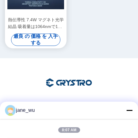
熱伝導性 7.4W マグネト光学
結晶 吸着量は1064nmで1cm
あたり3000PPM未満 フォト
最良 の 価格 を 入手
ニクスの理想的な写真
する
ソーシャル メディア
jane_wu
8:07 AM
迅速な連絡