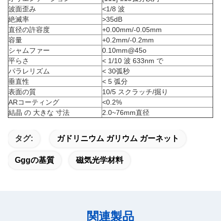
波面歪み
<1/8 波
絶滅率
>35dB
直径の許容度
+0.00mm/-0.05mm
容量
+0.2mm/-0.2mm
シャムファー
0.10mm@45o
平らさ
< 1/10 波 633nm で
パラレリズム
< 30弧秒
垂直性
< 5 弧分
表面の質
10/5 スクラッチ/掘り
ARコーティング
<0.2%
結晶 の 大きな 寸法
2.0~76mm直径
タグ:
ガドリニウム ガリウム ガーネット
Gggの基質
磁気光学材料
関連製品