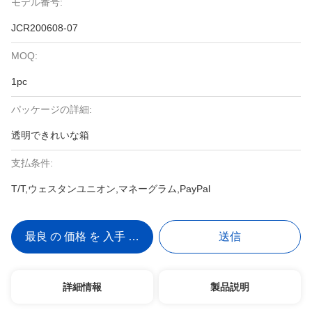
モデル番号:
JCR200608-07
MOQ:
1pc
パッケージの詳細:
透明できれいな箱
支払条件:
T/T,ウェスタンユニオン,マネーグラム,PayPal
最良 の 価格 を 入手 する
送信
詳細情報
製品説明