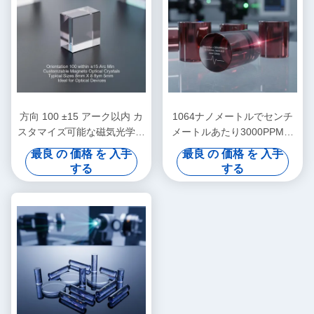
方向 100 ±15 アーク以内 カ
1064ナノメートルでセンチ
スタマイズ可能な磁気光学結
メートルあたり3000PPM未
晶 一般的なサイズ 8mm X
満の吸収 モース硬度8点0の
最良 の 価格 を 入手
最良 の 価格 を 入手
8mm X 5mm 光学デバイスに
マグネト光学結晶 ラザーシ
する
する
最適
ステムに最適