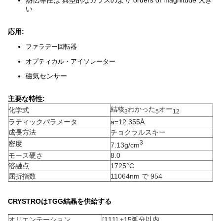
熱伝導性は 典型的なガラスのより orders of magnitude 大き
い
応用:
ファラデー回転器
オプティカル・アイソレーター
磁気センサー
主要な特性:
結核
わかった
オー
化学式
3
5
12
ラティックパラメータ
a=12.355Å
成長方法
チョクラルスキー
3
密度
7.13g/cm
モース硬さ
8.0
溶融点
1725°C
屈折指数
11064nm で 954
CRYSTROはTGG結晶を供給する
オリエンテーション
[111] ±15弧分以内