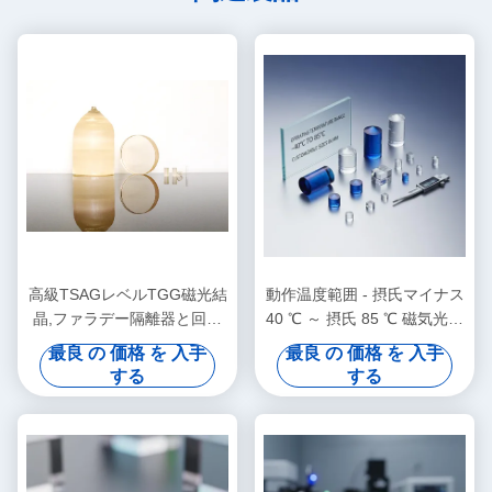
高級TSAGレベルTGG磁光結
動作温度範囲 - 摂氏マイナス
晶,ファラデー隔離器と回転
40 ℃ ～ 摂氏 85 ℃ 磁気光学
器用タービウムガリウムガー
結晶 精密機器向けにカスタ
最良 の 価格 を 入手
最良 の 価格 を 入手
ネット,400~1100nm伝送
マイズ可能な標準サイズ
する
する
(mm スケール)