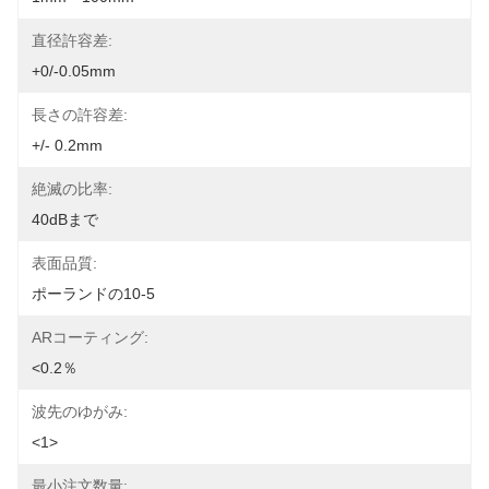
直径許容差:
+0/-0.05mm
長さの許容差:
+/- 0.2mm
絶滅の比率:
40dBまで
表面品質:
ポーランドの10-5
ARコーティング:
<0.2％
波先のゆがみ:
<1>
最小注文数量: