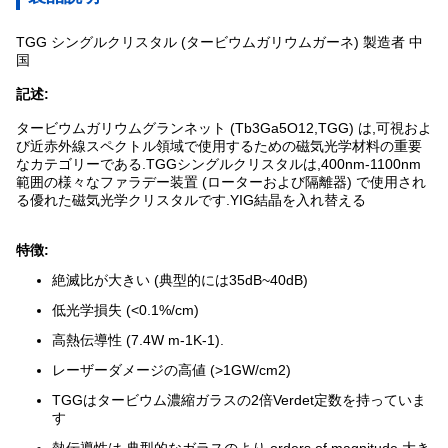
TGG シングルクリスタル (タービウムガリウムガーネ) 製造者 中
国
記述:
タービウムガリウムグランネット (Tb3Ga5O12,TGG) は,可視およ
び近赤外線スペクトル領域で使用するための磁気光学材料の重要
なカテゴリーである.TGGシングルクリスタルは,400nm-1100nm
範囲の様々なファラデー装置 (ローターおよび隔離器) で使用され
る優れた磁気光学クリスタルです.YIG結晶を入れ替える
特徴:
絶滅比が大きい (典型的には35dB~40dB)
低光学損失 (<0.1%/cm)
高熱伝導性 (7.4W m-1K-1).
レーザーダメージの高値 (>1GW/cm2)
TGGはタービウム濃縮ガラスの2倍Verdet定数を持っていま
す