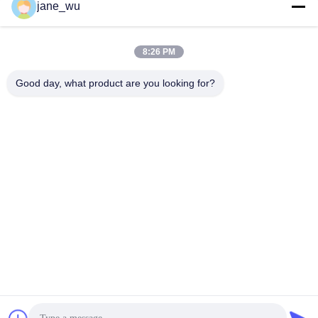
ソーシャル メディア
jane_wu
8:26 PM
迅速な連絡
Good day, what product are you looking for?
Tel
86-0551-63840886
電子メール
jane_wu@crystro.com
住所
176号、雲児路、雲海路工業団地、 包河区、合肥市、安徽
省
プライバシーポリシー規約
|
地図
中国の良質 磁気光学水晶 メーカー。Copyright© 2018-2025
ANHUI CRYSTRO CRYSTAL MATERIALS Co., Ltd. . 複製権所