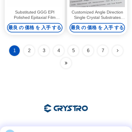
Substituted GGG EPI
Customized Angle Direction
Polished Epitaxial Film
Single Crystal Substrates
Substrates for Advanced
with Maximum Size of 4 Inch
最良 の 価格 を 入手 する
最良 の 価格 を 入手 する
Thin Film Applications
Diameter and Test Report
Provided
1
2
3
4
5
6
7