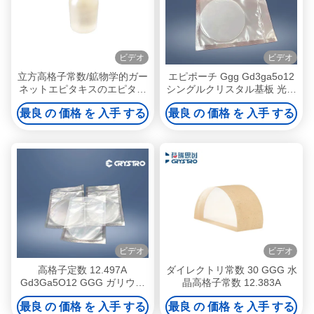
ビデオ
ビデオ
立方高格子常数/鉱物学的ガー
エピポーチ Ggg Gd3ga5o12
ネットエピタキスのエピタキ
シングルクリスタル基板 光学
スのエピタキスのフィルム基
損失が低い
最良 の 価格 を 入手 する
最良 の 価格 を 入手 する
板
ビデオ
ビデオ
高格子定数 12.497A
ダイレクトリ常数 30 GGG 水
Gd3Ga5O12 GGG ガリウム
晶高格子常数 12.383A
ガドリニウムガーネット・ウ
最良 の 価格 を 入手 する
最良 の 価格 を 入手 する
ェーファー