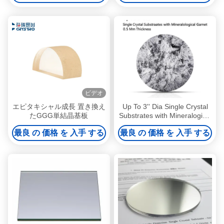
ビデオ
エピタキシャル成長 置き換え
Up To 3'' Dia Single Crystal
たGGG単結晶基板
Substrates with Mineralogical
Garnet 0.5 Mm Thickness
最良 の 価格 を 入手 する
最良 の 価格 を 入手 する