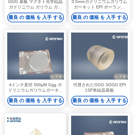
GGG 基板 マグネト光学結晶
0.5mmガドリニウムガリウム
ガドリニウム ガリウム ガー
ガーネット EPI ポーランド
ネット 基板
GGG YIGのためのクリスタル
最良 の 価格 を 入手 する
最良 の 価格 を 入手 する
ビデオ
ビデオ
4インチ直径 500μM Ggg ガ
代替されたGGG SGGG EPI
ドリニウムガリウムガーネッ
1SP単結晶基板
ト基板
最良 の 価格 を 入手 する
最良 の 価格 を 入手 する