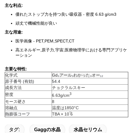
主な利点:
優れたストップ力を持つ良い吸収器 - 密度 6.63 g/cm3
頑丈で機械性能が良い
主な用途:
医学画像 - PET,PEM,SPECT,CT
高エネルギー,原子力,宇宙,医療物理学における専門アプリケ
ーション
主要な特性:
化学式
Gd
₃
アール
₂
わかった
₃
オー
₁₂
原子番号 (有効)
54.4
成長方法
チョクラルスキー
3
密度
6.63g/cm
モース硬さ
8
溶融点
温度は1850°C
熱膨張コーフ
TBA × 10 ̅6
タグ:
Gaggの水晶
水晶セリウム