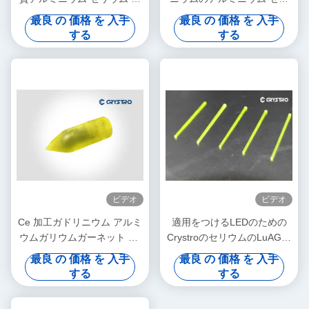
リウム ガーネットGAGG水
ウム ガリウム ガーネット
最良 の 価格 を 入手
最良 の 価格 を 入手
晶を添加した
GAGG単結晶を添加した
する
する
ビデオ
ビデオ
Ce 加工ガドリニウム アルミ
適用をつけるLEDのための
ウムガリウムガーネット Ce
CrystroのセリウムのLuAGの
GAGG シングルクリスタル
透明な単結晶
最良 の 価格 を 入手
最良 の 価格 を 入手
する
する