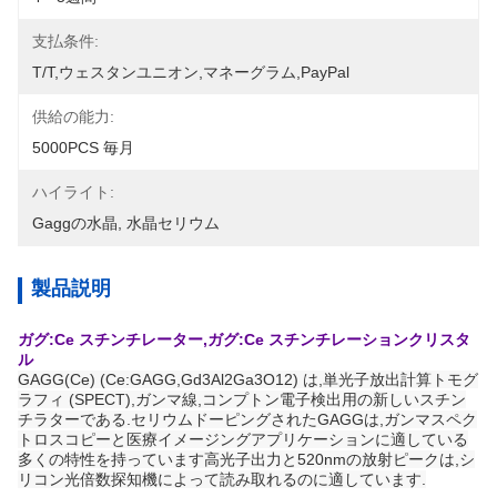
支払条件:
T/T,ウェスタンユニオン,マネーグラム,PayPal
供給の能力:
5000PCS 毎月
ハイライト:
Gaggの水晶
, 
水晶セリウム
製品説明
ガグ:Ce スチンチレーター,ガグ:Ce スチンチレーションクリスタ
ル
GAGG(Ce) (Ce:GAGG,Gd3Al2Ga3O12) は,単光子放出計算トモグ
ラフィ (SPECT),ガンマ線,コンプトン電子検出用の新しいスチン
チラターである.セリウムドーピングされたGAGGは,ガンマスペク
トロスコピーと医療イメージングアプリケーションに適している
多くの特性を持っています高光子出力と520nmの放射ピークは,シ
リコン光倍数探知機によって読み取れるのに適しています.