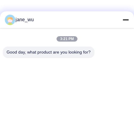
ソーシャル メディア
jane_wu
3:21 PM
迅速な連絡
Good day, what product are you looking for?
Tel
86-0551-63840886
電子メール
jane_wu@crystro.com
住所
176号、雲児路、雲海路工業団地、 包河区、合肥市、安徽
省
プライバシーポリシー規約
|
地図