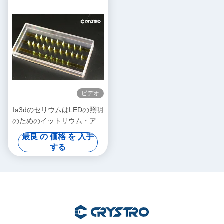
ビデオ
Ia3dのセリウムはLEDの照明
のためのイットリウム・アル
ミニウム・ガーネットを添加
最良 の 価格 を 入手
した
する