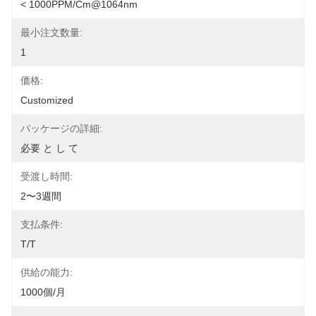
< 1000PPM/cm@1064nm
最小注文数量:
1
価格:
Customized
パッケージの詳細:
必要 と し て
受渡し時間:
2〜3週間
支払条件:
T/T
供給の能力:
1000個/月