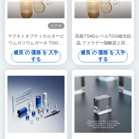
ビデオ
マグネトオプティカルタービ
高級TSAGレベルTGG磁光結
ウムガリウムガーネ TGG シ
晶,ファラデー隔離器と回転
ングルクリスタル
器用タービウムガリウムガー
最良 の 価格 を 入手
最良 の 価格 を 入手
ネット,400~1100nm伝送
する
する