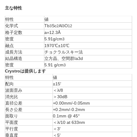
主な特性
特性
値
化学式
Tb
Sc
Al
O
3
2
3
12
格子定数
a=12.3Å
密度
5.91g/cm
3
融点
1970℃±10℃
成長方法
チョクラルスキー法
結晶構造
立方晶、空間群Ia3d
密度
5.91 g/cm
3
Crystroは提供します
特性
値
配向
±15′
波面歪み
＜λ/8
消光比
＞30dB
直径公差
+0.00mm/-0.05mm
長さ公差
+0.2mm/-0.2mm
面取り
0.1mm @ 45°
平面度
＜λ/10 at 633nm
平行度
＜3′
垂直度
＜5′