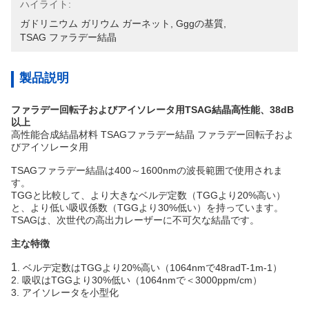
ハイライト:
ガドリニウム ガリウム ガーネット
, 
Gggの基質
, 
TSAG ファラデー結晶
製品説明
ファラデー回転子およびアイソレータ用TSAG結晶高性能、38dB
以上
高性能合成結晶材料 TSAGファラデー結晶 ファラデー回転子およ
びアイソレータ用
TSAGファラデー結晶は400～1600nmの波長範囲で使用されま
す。
TGGと比較して、より大きなベルデ定数（TGGより20%高い）
と、より低い吸収係数（TGGより30%低い）を持っています。
TSAGは、次世代の高出力レーザーに不可欠な結晶です。
主な特徴
1
. ベルデ定数はTGGより20%高い（1064nmで48radT
-1
m
-1
）
2. 吸収はTGGより30%低い（1064nmで＜3000ppm/cm）
3. アイソレータを小型化