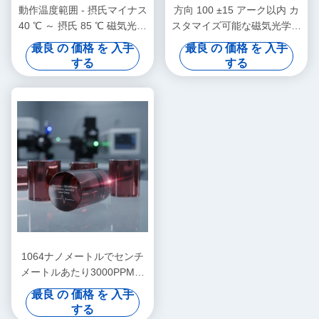
動作温度範囲 - 摂氏マイナス
方向 100 ±15 アーク以内 カ
40 ℃ ～ 摂氏 85 ℃ 磁気光学
スタマイズ可能な磁気光学結
結晶 精密機器向けにカスタ
晶 一般的なサイズ 8mm X
最良 の 価格 を 入手
最良 の 価格 を 入手
マイズ可能な標準サイズ
8mm X 5mm 光学デバイスに
する
する
(mm スケール)
最適
1064ナノメートルでセンチ
メートルあたり3000PPM未
満の吸収 モース硬度8点0の
最良 の 価格 を 入手
マグネト光学結晶 ラザーシ
する