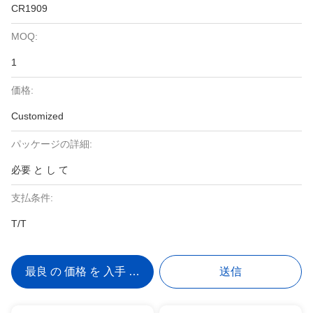
CR1909
MOQ:
1
価格:
Customized
パッケージの詳細:
必要 と し て
支払条件:
T/T
最良 の 価格 を 入手 する
送信