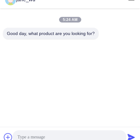
5:24 AM
迅速な連絡
Good day, what product are you looking for?
Tel
86-0551-63840886
電子メール
jane_wu@crystro.com
住所
176号、雲児路、雲海路工業団地、 包河区、合肥市、安徽
省
プライバシーポリシー規約
|
地図
中国の良質 磁気光学水晶 メーカー。Copyright© 2018-2026
ANHUI CRYSTRO CRYSTAL MATERIALS Co., Ltd. . 複製権所
有。