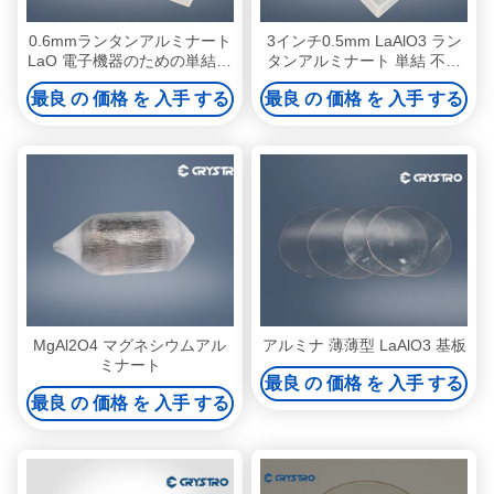
0.6mmランタンアルミナート
3インチ0.5mm LaAlO3 ラン
LaO 電子機器のための単結晶
タンアルミナート 単結 不溶
ウエファー
性
最良 の 価格 を 入手 する
最良 の 価格 を 入手 する
MgAl2O4 マグネシウムアル
アルミナ 薄薄型 LaAlO3 基板
ミナート
最良 の 価格 を 入手 する
最良 の 価格 を 入手 する