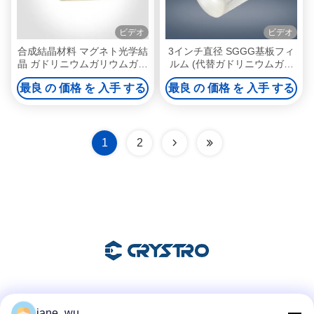
ビデオ
ビデオ
合成結晶材料 マグネト光学結
3インチ直径 SGGG基板フィ
晶 ガドリニウムガリウムガー
ルム (代替ガドリニウムガリ
ネット GGG
ウムガーネット)
最良 の 価格 を 入手 する
最良 の 価格 を 入手 する
1
2
ソーシャル メディア
jane_wu