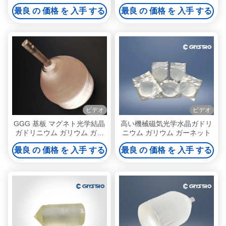
ィルムのための単結晶基板
Gd3Ga5O12 または GGG シ
最良 の 価格 を 入手 する
最良 の 価格 を 入手 する
ングル結晶
ビデオ
ビデオ
GGG 基板 マグネト光学結晶
高い機械磁気光学水晶ガドリ
ガドリニウム ガリウム ガー
ニウム ガリウム ガーネット
ネット 基板
最良 の 価格 を 入手 する
最良 の 価格 を 入手 する