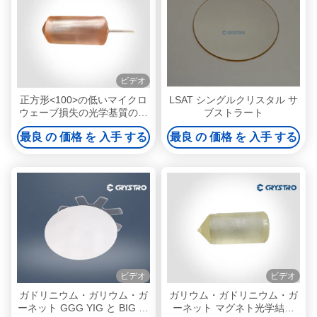
ビデオ
正方形<100>の低いマイクロ
LSAT シングルクリスタル サ
ウェーブ損失の光学基質のラ
ブストラート
ンタンのアルミン酸塩
最良 の 価格 を 入手 する
最良 の 価格 を 入手 する
Laalo3の ターゲット
ビデオ
ビデオ
ガドリニウム・ガリウム・ガ
ガリウム・ガドリニウム・ガ
ーネット GGG YIG と BIG フ
ーネット マグネト光学結晶