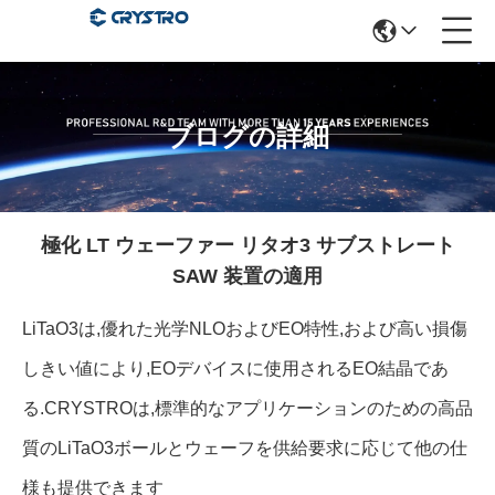
ブログの詳細
極化 LT ウェーファー リタオ3 サブストレート
SAW 装置の適用
LiTaO3は,優れた光学NLOおよびEO特性,および高い損傷
しきい値により,EOデバイスに使用されるEO結晶であ
る.CRYSTROは,標準的なアプリケーションのための高品
質のLiTaO3ボールとウェーフを供給要求に応じて他の仕
様も提供できます