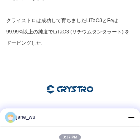
クライストロは成功して育ちました
LiTaO3とFeは
99.99%以上の純度でLiTaO3 (リチウムタンタラート) を
ドーピングした.
ソーシャル メディア
jane_wu
3:37 PM