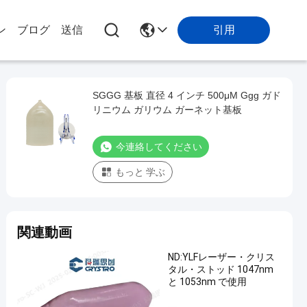
引用
ン
ブログ
送信
SGGG 基板 直径 4 インチ 500μM Ggg ガド
リニウム ガリウム ガーネット基板
今連絡してください
もっと 学ぶ
関連動画
ND:YLFレーザー・クリス
タル・ストッド 1047nm
と 1053nm で使用