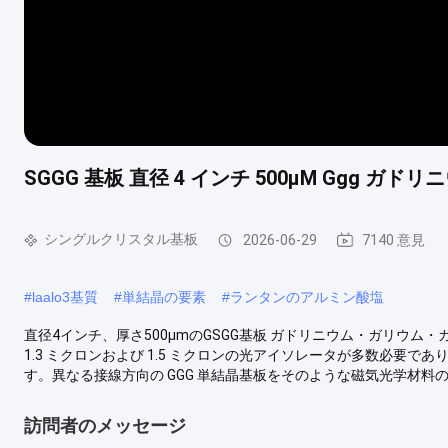
SGGG 基板 直径 4 インチ 500μM Ggg ガ
シングルクリスタル基板
2026-06-29
7140 意見
#
laalo3基質
#
単結晶の要素
#
ランタンのアルミン酸塩
直径4インチ、厚さ500μmのGSGG基板 ガドリニウム・ガリウム
1.3 ミクロンおよび 1.5 ミクロンの光アイソレータが多数必要であり
す。異なる接線方向の GGG 単結晶基板をそのような磁気光学材料の格子
訪問者のメッセージ