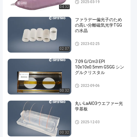
レーザー結晶
2025-03-19
04:32
ファラデー偏光子のため
の高い分離磁気光学TGG
の水晶
磁気光学水晶
2023-02-25
02:07
7.09 G/Cm3 EPI
10x10x0.5mm GSGG シン
グルクリスタル
シングルクリスタル基板
2022-09-06
00:32
丸いLaAlO3ウエファー光
学基板
シングルクリスタル基板
2025-12-03
00:32