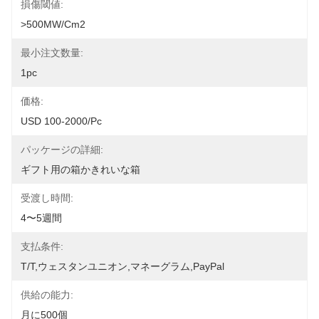
損傷閾値:
>500MW/cm2
最小注文数量:
1pc
価格:
USD 100-2000/pc
パッケージの詳細:
ギフト用の箱かきれいな箱
受渡し時間:
4〜5週間
支払条件:
T/T,ウェスタンユニオン,マネーグラム,PayPal
供給の能力:
月に500個