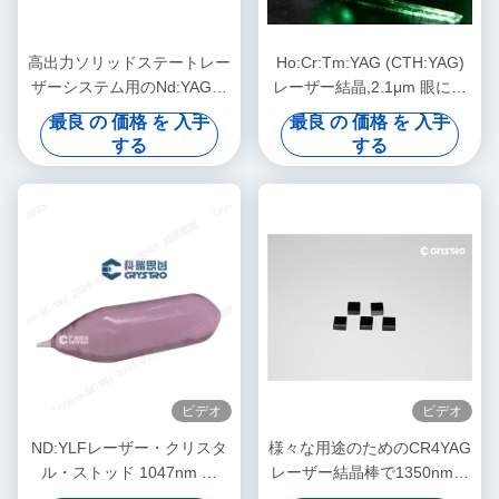
高出力ソリッドステートレー
Ho:Cr:Tm:YAG (CTH:YAG)
ザーシステム用のNd:YAGネ
レーザー結晶,2.1μm 眼に安
オジムドープYAGレーザー結
全で高効率のフラッシュ/ダ
最良 の 価格 を 入手
最良 の 価格 を 入手
晶
イオードポンプ
する
する
ビデオ
ビデオ
ND:YLFレーザー・クリスタ
様々な用途のためのCR4YAG
ル・ストッド 1047nm と
レーザー結晶棒で1350nmか
1053nm で使用
ら1600nmの幅広い放出波長