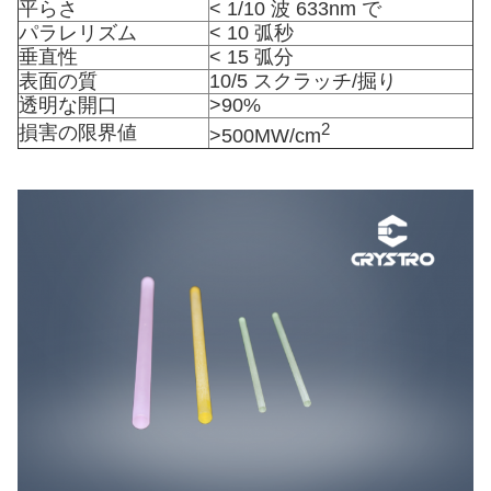
平らさ
< 1/10 波 633nm で
パラレリズム
< 10 弧秒
垂直性
< 15 弧分
表面の質
10/5 スクラッチ/掘り
透明な開口
>90%
2
損害の限界値
>500MW/cm