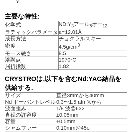
す
主要な特性:
ND:Y
アール
オー
化学式
3
5
12
ラティックパラメータ
a=12.01Å
成長方法
チョクラルスキー
3
密度
4.5g/cm
モース硬さ
8.5
溶融点
1970°C
屈折指数
1.82
CRYSTROは,以下を含むNd:YAG結晶を
供給する.
サイズ
直径3mmから40mm
Nd ドーパントレベル
0.3〜1.5 atm%から
波面歪み
1/8 波@632
直径の許容度
±0.05mm
容量
±0.5mm
シャムファー
0.10mm@45o