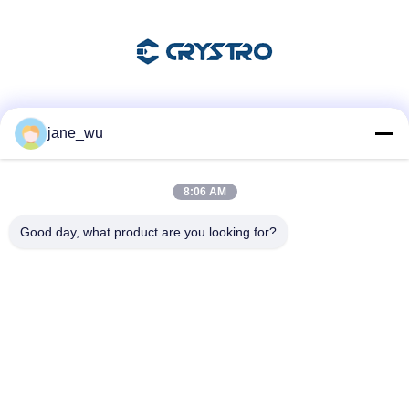
ソーシャル メディア
jane_wu
8:06 AM
迅速な連絡
Good day, what product are you looking for?
Tel
86-0551-63840886
電子メール
jane_wu@crystro.com
住所
176号、雲児路、雲海路工業団地、 包河区、合肥市、安徽
省