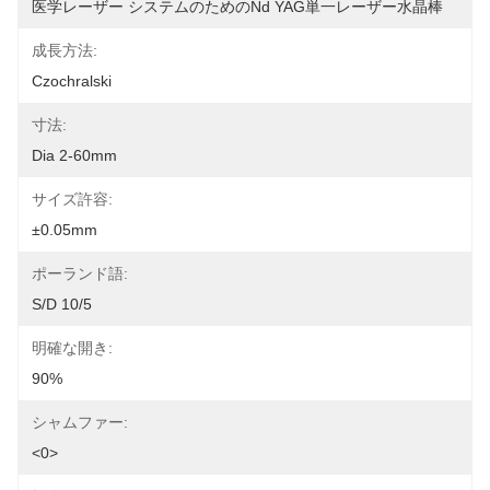
医学レーザー システムのためのNd YAG単一レーザー水晶棒
成長方法:
Czochralski
寸法:
Dia 2-60mm
サイズ許容:
±0.05mm
ポーランド語:
S/D 10/5
明確な開き:
90%
シャムファー:
<0>