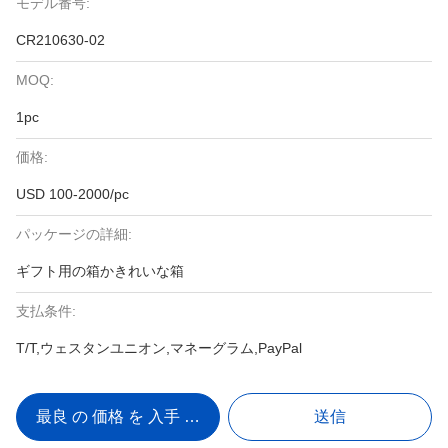
モデル番号:
CR210630-02
MOQ:
1pc
価格:
USD 100-2000/pc
パッケージの詳細:
ギフト用の箱かきれいな箱
支払条件:
T/T,ウェスタンユニオン,マネーグラム,PayPal
最良 の 価格 を 入手 する
送信